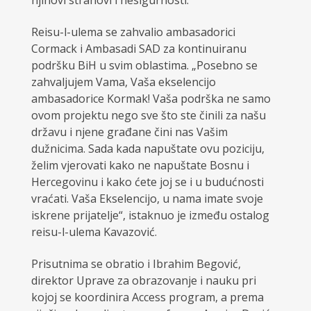
njihovi strahovi i nesigurnosti.“
Reisu-l-ulema se zahvalio ambasadorici
Cormack i Ambasadi SAD za kontinuiranu
podršku BiH u svim oblastima. „Posebno se
zahvaljujem Vama, Vaša ekselencijo
ambasadorice Kormak! Vaša podrška ne samo
ovom projektu nego sve što ste činili za našu
državu i njene građane čini nas Vašim
dužnicima. Sada kada napuštate ovu poziciju,
želim vjerovati kako ne napuštate Bosnu i
Hercegovinu i kako ćete joj se i u budućnosti
vraćati. Vaša Ekselencijo, u nama imate svoje
iskrene prijatelje“, istaknuo je između ostalog
reisu-l-ulema Kavazović.
Prisutnima se obratio i Ibrahim Begović,
direktor Uprave za obrazovanje i nauku pri
kojoj se koordinira Access program, a prema