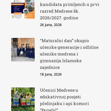
kandidata primljenih u prvi
razred Medrese šk.
2026/2027. godine
26 Juna, 2026
“Maturalni dan” okupio
učenike generacije i odlične
učenike medresa i
gimnazija Islamske
zajednice
18 Juna, 2026
Učenici Medrese u
edukativnoj posjeti
pčelinjaku i api komori
“Đuzelić”