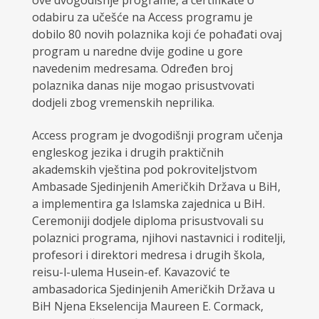
ove dvogodišnje programe, a certifikate o
odabiru za učešće na Access programu je
dobilo 80 novih polaznika koji će pohađati ovaj
program u naredne dvije godine u gore
navedenim medresama. Određen broj
polaznika danas nije mogao prisustvovati
dodjeli zbog vremenskih neprilika.
Access program je dvogodišnji program učenja
engleskog jezika i drugih praktičnih
akademskih vještina pod pokroviteljstvom
Ambasade Sjedinjenih Američkih Država u BiH,
a implementira ga Islamska zajednica u BiH.
Ceremoniji dodjele diploma prisustvovali su
polaznici programa, njihovi nastavnici i roditelji,
profesori i direktori medresa i drugih škola,
reisu-l-ulema Husein-ef. Kavazović te
ambasadorica Sjedinjenih Američkih Država u
BiH Njena Ekselencija Maureen E. Cormack,