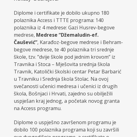
Diplome i certifikate je dobilo ukupno 180
polaznika Access i TTTE programa: 140
polaznika iz 4 medrese: Gazi Husrev-begove
medrese,
Medrese “Džemaludin-ef.
Čaušević”
, Karađoz-begove medrese i Behram-
begove medrese, te 40 polaznika tri srednje
škole, tzv. ”dvije škole pod jednim krovom” iz
Travnika i Stoca – Mješovita srednja škola
Travnik, Katolički školski centar Petar Barbarić
u Travniku i Srednja škola Stolac. Na ovoj
svečanosti učenici medresa i učenici iz drugih
škola, Bošnjaci i Hrvati, zajedno su obilježili
uspješan kraj jednog, a početak novog granta
na Access programu.
Diplome o uspješno završenom programu je
dobilo 100 polaznika programa koji su završili