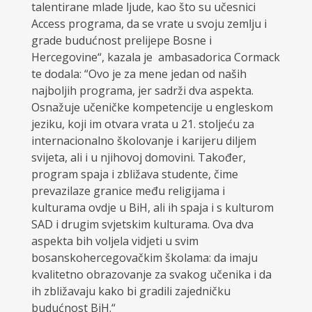
talentirane mlade ljude, kao što su učesnici
Access programa, da se vrate u svoju zemlju i
grade budućnost prelijepe Bosne i
Hercegovine“, kazala je ambasadorica Cormack
te dodala: “Ovo je za mene jedan od naših
najboljih programa, jer sadrži dva aspekta.
Osnažuje učeničke kompetencije u engleskom
jeziku, koji im otvara vrata u 21. stoljeću za
internacionalno školovanje i karijeru diljem
svijeta, ali i u njihovoj domovini. Također,
program spaja i zbližava studente, čime
prevazilaze granice među religijama i
kulturama ovdje u BiH, ali ih spaja i s kulturom
SAD i drugim svjetskim kulturama. Ova dva
aspekta bih voljela vidjeti u svim
bosanskohercegovačkim školama: da imaju
kvalitetno obrazovanje za svakog učenika i da
ih zbližavaju kako bi gradili zajedničku
budućnost BiH.“