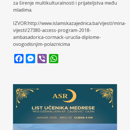
za širenje multikulturalnosti i prijateljstva među
mladima.
IZVOR:http://www.islamskazajednica.ba/vijesti/mina-
vijesti/27380-access-program-2018-
ambasadorica-cormack-urucila-diplome-
ovogodisnjim-polaznicima
Facebook
Messenger
Viber
WhatsApp