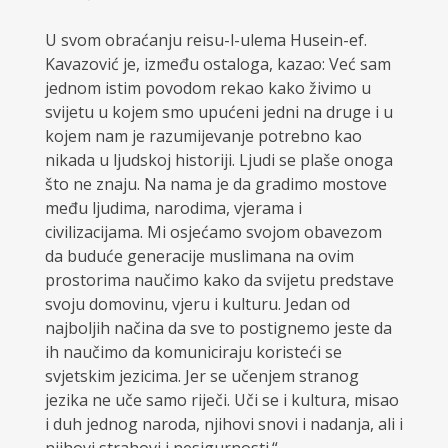
U svom obraćanju reisu-l-ulema Husein-ef.
Kavazović je, između ostaloga, kazao: Već sam
jednom istim povodom rekao kako živimo u
svijetu u kojem smo upućeni jedni na druge i u
kojem nam je razumijevanje potrebno kao
nikada u ljudskoj historiji. Ljudi se plaše onoga
što ne znaju. Na nama je da gradimo mostove
među ljudima, narodima, vjerama i
civilizacijama. Mi osjećamo svojom obavezom
da buduće generacije muslimana na ovim
prostorima naučimo kako da svijetu predstave
svoju domovinu, vjeru i kulturu. Jedan od
najboljih načina da sve to postignemo jeste da
ih naučimo da komuniciraju koristeći se
svjetskim jezicima. Jer se učenjem stranog
jezika ne uče samo riječi. Uči se i kultura, misao
i duh jednog naroda, njihovi snovi i nadanja, ali i