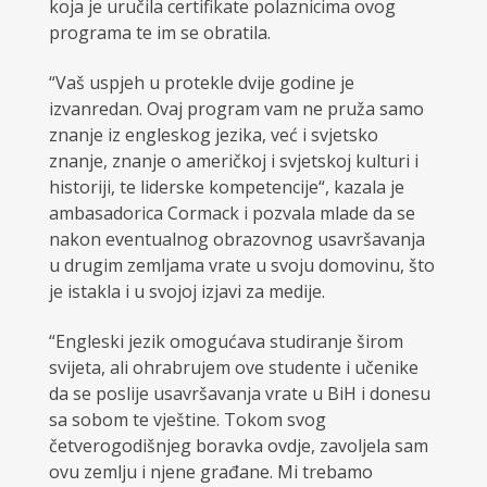
koja je uručila certifikate polaznicima ovog
programa te im se obratila.
“Vaš uspjeh u protekle dvije godine je
izvanredan. Ovaj program vam ne pruža samo
znanje iz engleskog jezika, već i svjetsko
znanje, znanje o američkoj i svjetskoj kulturi i
historiji, te liderske kompetencije“, kazala je
ambasadorica Cormack i pozvala mlade da se
nakon eventualnog obrazovnog usavršavanja
u drugim zemljama vrate u svoju domovinu, što
je istakla i u svojoj izjavi za medije.
“Engleski jezik omogućava studiranje širom
svijeta, ali ohrabrujem ove studente i učenike
da se poslije usavršavanja vrate u BiH i donesu
sa sobom te vještine. Tokom svog
četverogodišnjeg boravka ovdje, zavoljela sam
ovu zemlju i njene građane. Mi trebamo