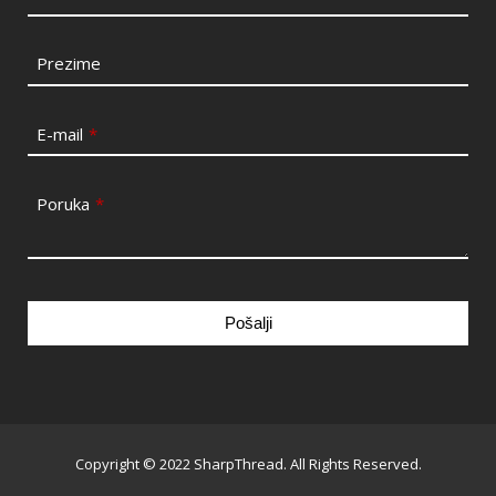
Prezime
E-mail
*
Poruka
*
Pošalji
This
field
should
be
Copyright © 2022 SharpThread. All Rights Reserved.
left