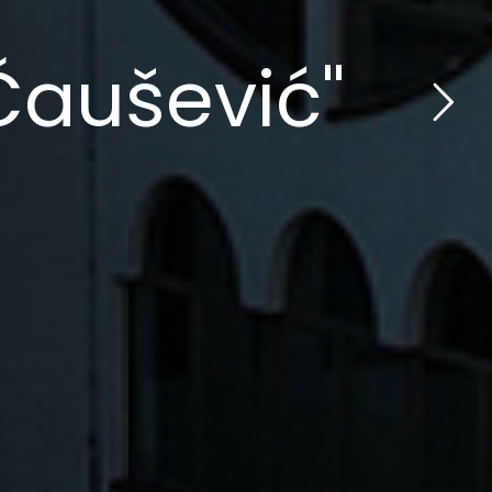
Čaušević"