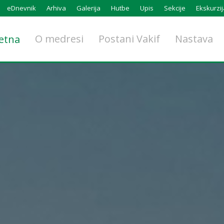
eDnevnik
Arhiva
Galerija
Hutbe
Upis
Sekcije
Ekskurzij
O medresi
Postani Vakif
Nastava
etna