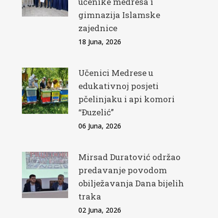
učenike medresa i
gimnazija Islamske
zajednice
18 Juna, 2026
Učenici Medrese u
edukativnoj posjeti
pčelinjaku i api komori
“Đuzelić”
06 Juna, 2026
Mirsad Duratović održao
predavanje povodom
obilježavanja Dana bijelih
traka
02 Juna, 2026