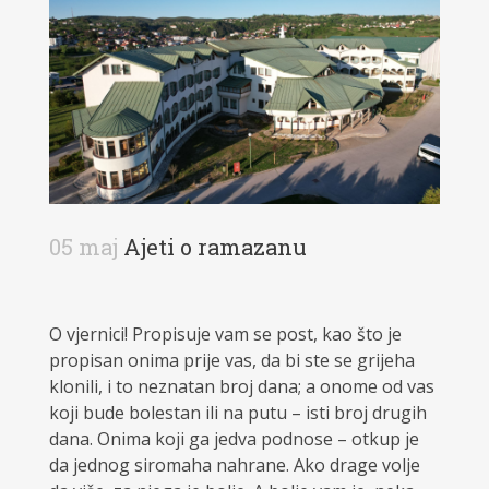
05 maj
Ajeti o ramazanu
O vjernici! Propisuje vam se post, kao što je
propisan o­nima prije vas, da bi ste se grijeha
klonili, i to neznatan broj dana; a o­nome od vas
koji bude bolestan ili na putu – isti broj drugih
dana. O­nima koji ga jedva podnose – otkup je
da jednog siromaha nahrane. Ako drage volje