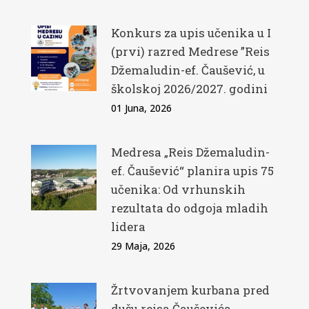
Konkurs za upis učenika u I
(prvi) razred Medrese ”Reis
Džemaludin-ef. Čaušević, u
školskoj 2026/2027. godini
01 Juna, 2026
Medresa „Reis Džemaludin-
ef. Čaušević“ planira upis 75
učenika: Od vrhunskih
rezultata do odgoja mladih
lidera
29 Maja, 2026
Žrtvovanjem kurbana pred
dušu reisa Čauševića