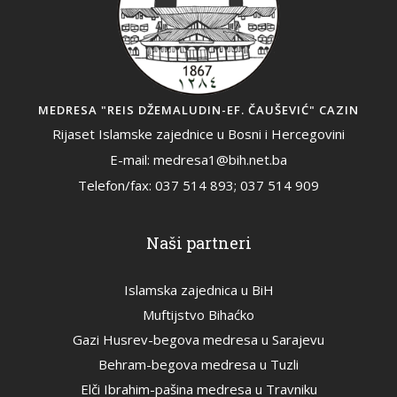
MEDRESA "REIS DŽEMALUDIN-EF. ČAUŠEVIĆ" CAZIN
Rijaset Islamske zajednice u Bosni i Hercegovini
E-mail: medresa1@bih.net.ba
Telefon/fax: 037 514 893; 037 514 909
Naši partneri
Islamska zajednica u BiH
Muftijstvo Bihaćko
Gazi Husrev-begova medresa u Sarajevu
Behram-begova medresa u Tuzli
Elči Ibrahim-pašina medresa u Travniku