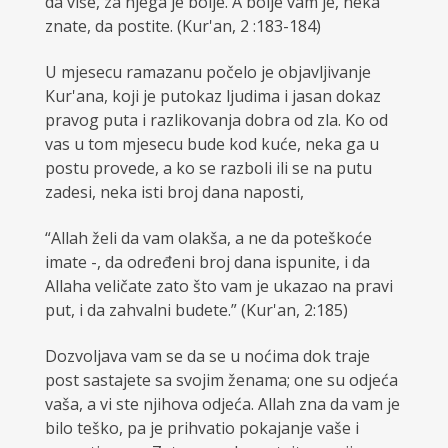
da više, za njega je bolje. A bolje vam je, neka
znate, da postite. (Kur'an, 2 :183-184)
U mjesecu ramazanu počelo je objavljivanje
Kur'ana, koji je putokaz ljudima i jasan dokaz
pravog puta i razlikovanja dobra od zla. Ko od
vas u tom mjesecu bude kod kuće, neka ga u
postu provede, a ko se razboli ili se na putu
zadesi, neka isti broj dana naposti,
“Allah želi da vam olakša, a ne da poteškoće
imate -, da određeni broj dana ispunite, i da
Allaha veličate zato što vam je ukazao na pravi
put, i da zahvalni budete.” (Kur'an, 2:185)
Dozvoljava vam se da se u noćima dok traje
post sastajete sa svojim ženama; o­ne su odjeća
vaša, a vi ste njihova odjeća. Allah zna da vam je
bilo teško, pa je prihvatio pokajanje vaše i