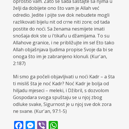
oprostio vam. Zato se sada sastajte sa njima u
želji da dobijete o­no što vam je Allah već
odredio. Jedite i pijte sve dok nebudete mogli
razlikovati bijelu nit od crne niti zore; od tada
postite do noći. Sa ženama nesmijete imati
snošaja dok ste u i'tikafu u džamijama. To su
Allahove granice, i ne približujte im se! Eto tako
Allah objašnjava ljudima propise Svoje da bi se
o­noga što im je zabranjeno klonuli. (Kur'an,
2:187)
Mi smo ga počeli objavljivati u noći Kadr – a šta
ti misliš šta je noć Kadr? Noć Kadr je bolja od
hiljadu mjeseci – meleki, i Džibril, s dozvolom
Gospodara svoga spuštaju se u njoj zbog
odluke svake, Sigurnost je u njoj sve dok zora
ne svane. (Kur'an, 97:1-5)
Facebook
Messenger
Viber
WhatsApp