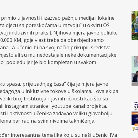
 primio u javnosti i izazvao pažnju medija i lokalne
ta za djecu sa poteškoćama u razvoju“ u okviru OŠ
zvoj inkluzivnih praksi). Njihova mjera javne politike
d 10.000 KM, gdje vlast treba da obezbjedi samo
a. A učenici bi na svoj način prikupili sredstva.
 mjesto ali su mu nedostajale neke dokumentacijske
nio pobjedu jer je bio kompletan u svakom
u spasa, prije zadnjeg časa“ čija je mjera javne
i pedagoga u inkluzivne tokove u školama. I ova ekipa
veliki broj Institucija i javnih ličnosti kao što su
ali instagram stranice i youtube kanal projekta.
sti i aktivnosti učenika zadavao veliku glavobolju
oblema parirao na svim nivoima takmičenja.
ođer interesantna tematika koju su naši učenici IVa