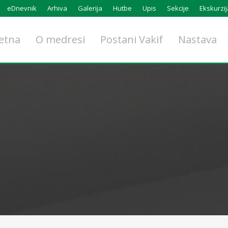
eDnevnik
Arhiva
Galerija
Hutbe
Upis
Sekcije
Ekskurzij
etna
O medresi
Postani Vakif
Nastava