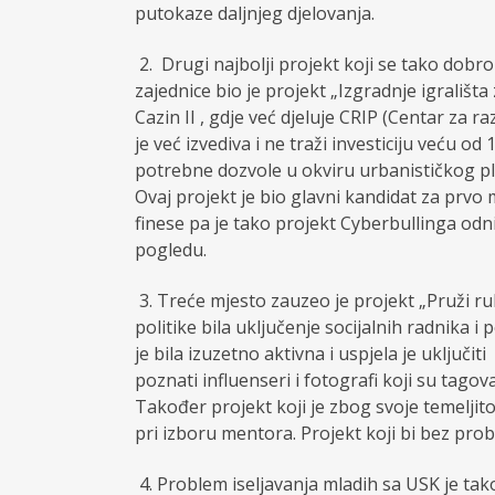
putokaze daljnjeg djelovanja.
2.
Drugi najbolji projekt koji se tako dobro
zajednice bio je projekt „Izgradnje igrališ
Cazin II , gdje već djeluje CRIP (Centar za ra
je već izvediva i ne traži investiciju veću o
potrebne dozvole u okviru urbanističkog plan
Ovaj projekt je bio glavni kandidat za prvo
finese pa je tako projekt Cyberbullinga od
pogledu.
3.
Treće mjesto zauzeo je projekt „Pruži ruk
politike bila uključenje socijalnih radnika 
je bila izuzetno aktivna i uspjela je uključiti 
poznati influenseri i fotografi koji su tagov
Također projekt koji je zbog svoje temeljito
pri izboru mentora. Projekt koji bi bez pr
4.
Problem iseljavanja mladih sa USK je tak