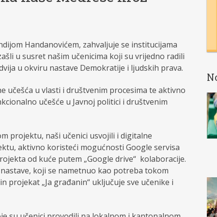
hdijom Handanovićem, zahvaljuje se institucijama
ašli u susret našim učenicima koji su vrijedno radili
dvija u okviru nastave Demokratije i ljudskih prava.
N
ne učešća u vlasti i društvenim procesima te aktivno
nkcionalno učešće u Javnoj politici i društvenim
 projektu, naši učenici usvojili i digitalne
ktu, aktivno koristeći mogućnosti Google servisa
rojekta od kuće putem „Google drive“ kolaboracije.
in nastave, koji se nametnuo kao potreba tokom
n projekat „Ja građanin“ uključuje sve učenike i
je su učenici provodili na lokalnom i kantonalnom