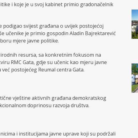
itike i koje je u svoj kabinet primio gradonačelnik
je podigao svijest građana o uvijek postojećoj
še učenike je primio gospodin Aladin Bajrektarević
boru mjere javne politike.
 prirodnih resursa, sa konkretnim fokusom na
 okviru RMC Gata, gdje su učenic kao mjeru javne
ru već postojećeg Reumal centra Gata.
aktične vještine aktivnih građana demokratskog
unkcionalnom doprinosu razvoja društva.
icima i institucijama javne uprave koji su podržali