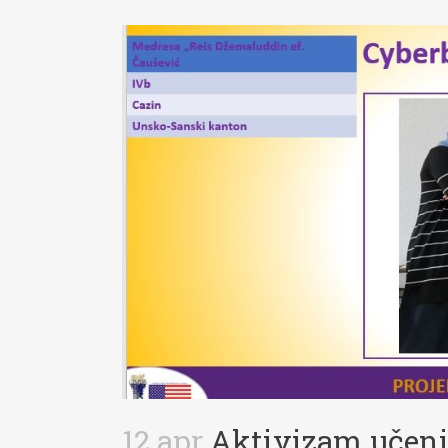
12 apr
Aktivizam učeni