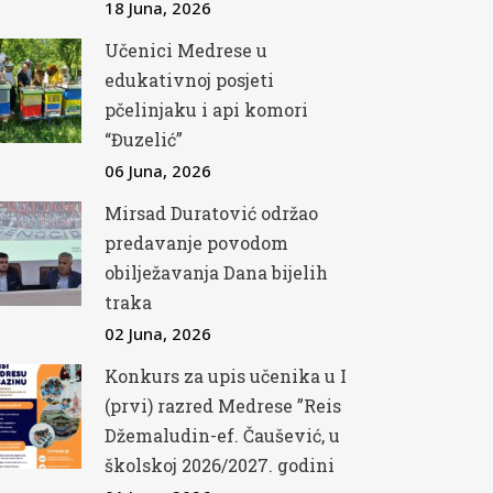
18 Juna, 2026
Učenici Medrese u
edukativnoj posjeti
pčelinjaku i api komori
“Đuzelić”
06 Juna, 2026
Mirsad Duratović održao
predavanje povodom
obilježavanja Dana bijelih
traka
02 Juna, 2026
Konkurs za upis učenika u I
(prvi) razred Medrese ”Reis
Džemaludin-ef. Čaušević, u
školskoj 2026/2027. godini