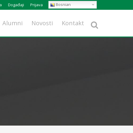
Bosnian
a
Događaji
Prijava
Alumni
Novosti
Kontakt