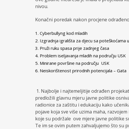
nivou.
Konačni poredak nakon procjene odrađenog
Cyberbullyng kod mladih
Izgradnja igrališta za djecu sa poteškoćama 
Pruži ruku spasa prije zadnjeg časa
Problem iseljavanja mladih na području USK
Minirane površine na području USK
Neiskorištenost prirodnih potencijala – Gata
1.
Najbolje i najtemeljitije odrađen projeka
predložili glavnu mjeru javne politike osni
radionice za zaštitu i edukaciju kako učenika
pojave koja sve više uzima maha, razvojem i
koje su podržale ove mjere javne politike 
Te im se ovim putem zahvaljujemo što su pri