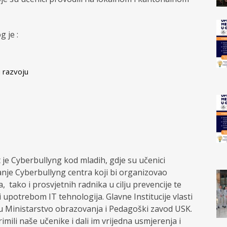
 je :
u razvoju
t je Cyberbullyng kod mladih, gdje su učenici
vanje Cyberbullyng centra koji bi organizovao
, tako i prosvjetnih radnika u cilju prevencije te
 upotrebom IT tehnologija. Glavne Institucije vlasti
su Ministarstvo obrazovanja i Pedagoški zavod USK.
mili naše učenike i dali im vrijedna usmjerenja i