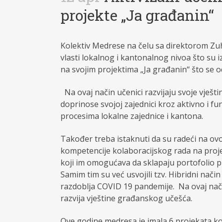
projekte „Ja građanin“
Kolektiv Medrese na čelu sa direktorom Zu
vlasti lokalnog i kantonalnog nivoa što su iz
na svojim projektima „Ja građanin“ što se o
Na ovaj način učenici razvijaju svoje vješti
doprinose svojoj zajednici kroz aktivno i fu
procesima lokalne zajednice i kantona.
Također treba istaknuti da su radeći na ovom
kompetencije kolaboracijskog rada na proje
koji im omogućava da sklapaju portofolio p
Samim tim su već usvojili tzv. Hibridni nač
razdoblja COVID 19 pandemije. Na ovaj nači
razvija vještine građanskog učešća.
Ove godine medresa je imala 6 projekata ko