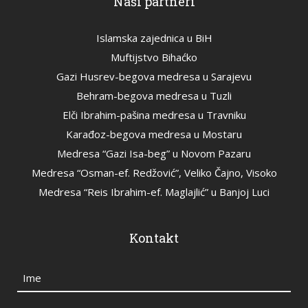
Naši partneri
Islamska zajednica u BiH
Muftijstvo Bihaćko
Gazi Husrev-begova medresa u Sarajevu
Behram-begova medresa u Tuzli
Elči Ibrahim-pašina medresa u Travniku
Karađoz-begova medresa u Mostaru
Medresa “Gazi Isa-beg” u Novom Pazaru
Medresa “Osman-ef. Redžović”, Veliko Čajno, Visoko
Medresa “Reis Ibrahim-ef. Maglajlić” u Banjoj Luci
Kontakt
Ime