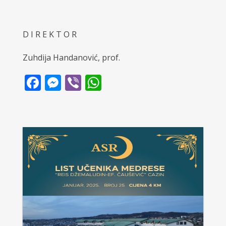
D I R E K T O R
Zuhdija Handanović, prof.
Facebook
Messenger
Viber
WhatsApp