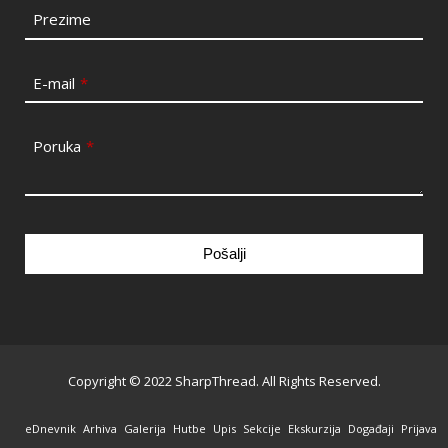
Prezime
E-mail
*
Poruka
*
Pošalji
This
field
should
be
Copyright © 2022 SharpThread. All Rights Reserved.
left
blank
eDnevnik
Arhiva
Galerija
Hutbe
Upis
Sekcije
Ekskurzija
Događaji
Prijava