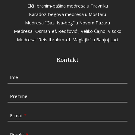
Elči Ibrahim-pašina medresa u Travniku
Karađoz-begova medresa u Mostaru
Medresa “Gazi Isa-beg” u Novom Pazaru
Medresa “Osman-ef. Redžović”, Veliko Čajno, Visoko
Medresa “Reis Ibrahim-ef. Maglajlić” u Banjoj Luci
Kontakt
Ime
Prezime
E-mail
*
Poruka
*