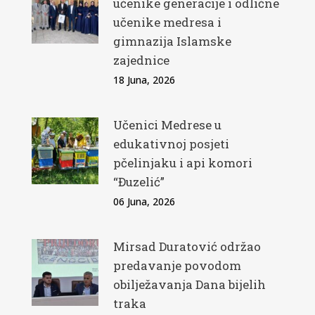
učenike generacije i odlične
učenike medresa i
gimnazija Islamske
zajednice
18 Juna, 2026
Učenici Medrese u
edukativnoj posjeti
pčelinjaku i api komori
“Đuzelić”
06 Juna, 2026
Mirsad Duratović održao
predavanje povodom
obilježavanja Dana bijelih
traka