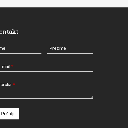
ontakt
Ime
Prezime
-mail
*
Poruka
*
Pošalji
is