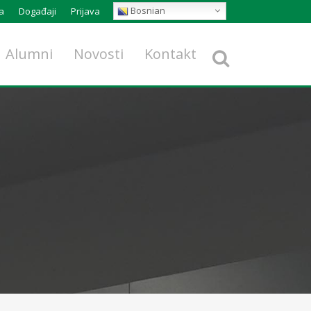
Bosnian
a
Događaji
Prijava
Alumni
Novosti
Kontakt