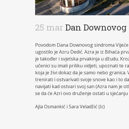
25 mar
Dan Downovog 
Povodom Dana Downovog sindroma Vijeće u
ugostilo je Azru Dedić. Azra je iz Bihaća 
je također i svjetska prvakinja u džudu. K
učenici su imali priliku vidjeti, upoznati 
koja je živi dokaz da je samo nebo granica. 
trenirati i ostvarivati svoje snove kao i to 
navijati kad ostvari svoj san (Azra nam je o
se da će Azri ovo druženje ostati u sjećanju
Ajla Osmankić i Sara Veladžić (Ic)