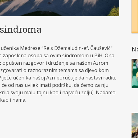
sindroma
čenika Medrese “Reis Džemaludin-ef. Čaušević”
N
prva zaposlena osoba sa ovim sindromom u BiH. Ona
roz opušten razgovor i druženje sa našom Azrom
te razgovarati o raznoraznim temama sa djevojkom
Vijeće učenika našoj Azri poručuje da nastavi raditi,
da će od nas uvijek imati podršku, da ćemo za nju
tkrila svoju malu tajnu kao i najveću želju). Nadamo
 kao i nama.