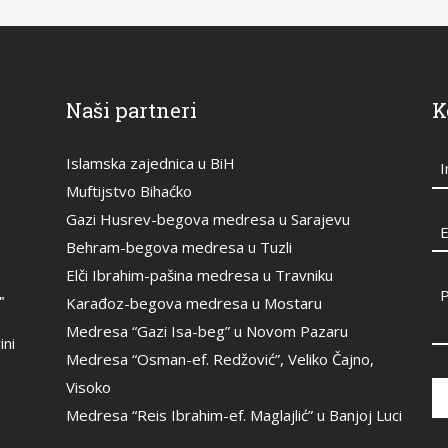
Naši partneri
K
Islamska zajednica u BiH
Muftijstvo Bihaćko
Gazi Husrev-begova medresa u Sarajevu
E
Behram-begova medresa u Tuzli
Elči Ibrahim-pašina medresa u Travniku
"
Karađoz-begova medresa u Mostaru
Medresa “Gazi Isa-beg” u Novom Pazaru
ini
Medresa “Osman-ef. Redžović”, Veliko Čajno,
Visoko
Medresa “Reis Ibrahim-ef. Maglajlić” u Banjoj Luci
Th