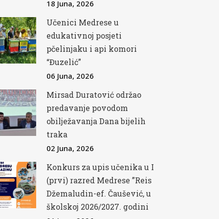
18 Juna, 2026
Učenici Medrese u
edukativnoj posjeti
pčelinjaku i api komori
“Đuzelić”
06 Juna, 2026
Mirsad Duratović održao
predavanje povodom
obilježavanja Dana bijelih
traka
02 Juna, 2026
Konkurs za upis učenika u I
(prvi) razred Medrese ”Reis
Džemaludin-ef. Čaušević, u
školskoj 2026/2027. godini