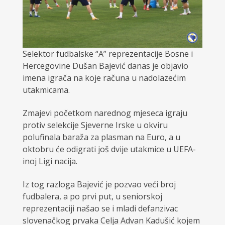
Selektor fudbalske “A” reprezentacije Bosne i
Hercegovine Dušan Bajević danas je objavio
imena igrača na koje računa u nadolazećim
utakmicama.
Zmajevi početkom narednog mjeseca igraju
protiv selekcije Sjeverne Irske u okviru
polufinala baraža za plasman na Euro, a u
oktobru će odigrati još dvije utakmice u UEFA-
inoj Ligi nacija.
Iz tog razloga Bajević je pozvao veći broj
fudbalera, a po prvi put, u seniorskoj
reprezentaciji našao se i mladi defanzivac
slovenačkog prvaka Celja Advan Kadušić kojem