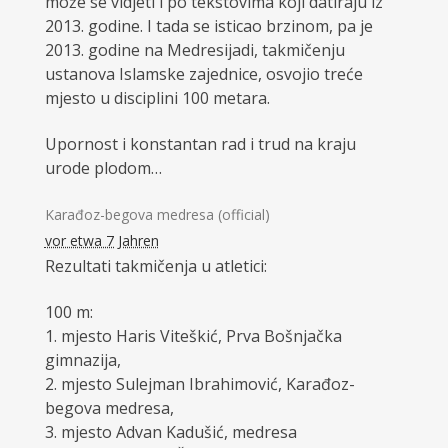
može se vidjeti i po tekstovima koji datiraju iz
2013. godine. I tada se isticao brzinom, pa je
2013. godine na Medresijadi, takmičenju
ustanova Islamske zajednice, osvojio treće
mjesto u disciplini 100 metara.
Upornost i konstantan rad i trud na kraju
urode plodom…
Karađoz-begova medresa (official)
vor etwa 7 Jahren
Rezultati takmičenja u atletici:
100 m:
1. mjesto Haris Viteškić, Prva Bošnjačka
gimnazija,
2. mjesto Sulejman Ibrahimović, Karađoz-
begova medresa,
3. mjesto Advan Kadušić, medresa