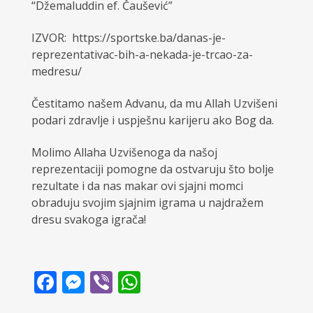
“Džemaluddin ef. Čaušević”
IZVOR: https://sportske.ba/danas-je-
reprezentativac-bih-a-nekada-je-trcao-za-
medresu/
Čestitamo našem Advanu, da mu Allah Uzvišeni
podari zdravlje i uspješnu karijeru ako Bog da.
Molimo Allaha Uzvišenoga da našoj
reprezentaciji pomogne da ostvaruju što bolje
rezultate i da nas makar ovi sjajni momci
obraduju svojim sjajnim igrama u najdražem
dresu svakoga igrača!
Facebook
Messenger
Viber
WhatsApp