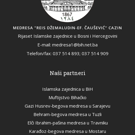
MEDRESA "REIS DŽEMALUDIN-EF. ČAUŠEVIĆ" CAZIN
Rijaset Islamske zajednice u Bosni i Hercegovini
E-mail: medresa1@bih.net.ba
Telefon/fax: 037 514 893; 037 514 909
Naši partneri
Islamska zajednica u BiH
Muftijstvo Bihaćko
Gazi Husrev-begova medresa u Sarajevu
Behram-begova medresa u Tuzli
Elči Ibrahim-pašina medresa u Travniku
Karađoz-begova medresa u Mostaru