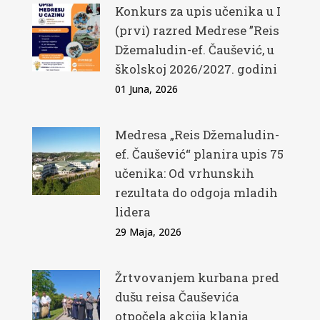
Konkurs za upis učenika u I
(prvi) razred Medrese ”Reis
Džemaludin-ef. Čaušević, u
školskoj 2026/2027. godini
01 Juna, 2026
Medresa „Reis Džemaludin-
ef. Čaušević“ planira upis 75
učenika: Od vrhunskih
rezultata do odgoja mladih
lidera
29 Maja, 2026
Žrtvovanjem kurbana pred
dušu reisa Čauševića
otpočela akcija klanja