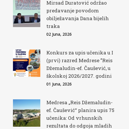
Mirsad Duratović održao
predavanje povodom
obilježavanja Dana bijelih
traka
02 Juna, 2026
Konkurs za upis učenika u I
(prvi) razred Medrese ”Reis
Džemaludin-ef. Čaušević, u
školskoj 2026/2027. godini
01 Juna, 2026
Medresa „Reis Džemaludin-
ef. Čaušević“ planira upis 75
učenika: Od vrhunskih
rezultata do odgoja mladih