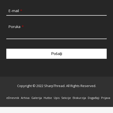
E-mail
*
Poruka
*
Pošalji
This
field
should
be
Copyright © 2022 SharpThread. All Rights Reserved.
left
blank
eDnevnik
Arhiva
Galerija
Hutbe
Upis
Sekcije
Ekskurzija
Događaji
Prijava