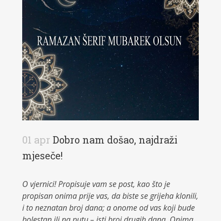
01 apr
Dobro nam došao, najdraži
mjeseče!
O vjernici! Propisuje vam se post, kao što je
propisan onima prije vas, da biste se grijeha klonili,
i to neznatan broj dana; a onome od vas koji bude
bolestan ili na putu – isti broj drugih dana. Onima