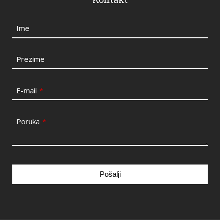
Ime
Prezime
E-mail
*
Poruka
*
Pošalji
This
field