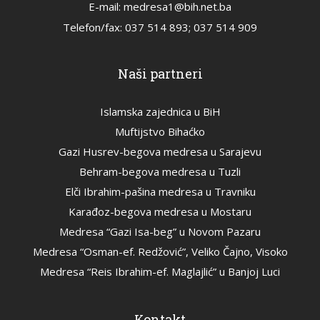
E-mail: medresa1@bih.net.ba
Telefon/fax: 037 514 893; 037 514 909
Naši partneri
Islamska zajednica u BiH
Muftijstvo Bihaćko
Gazi Husrev-begova medresa u Sarajevu
Behram-begova medresa u Tuzli
Elči Ibrahim-pašina medresa u Travniku
Karađoz-begova medresa u Mostaru
Medresa “Gazi Isa-beg” u Novom Pazaru
Medresa “Osman-ef. Redžović”, Veliko Čajno, Visoko
Medresa “Reis Ibrahim-ef. Maglajlić” u Banjoj Luci
Kontakt