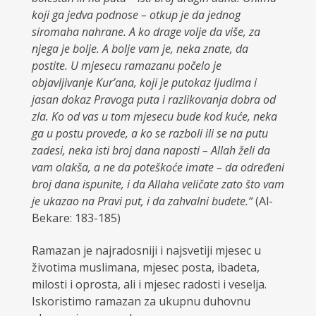
koji ga jedva podnose – otkup je da jednog
siromaha nahrane. A ko drage volje da više, za
njega je bolje. A bolje vam je, neka znate, da
postite. U mjesecu ramazanu počelo je
objavljivanje Kur’ana, koji je putokaz ljudima i
jasan dokaz Pravoga puta i razlikovanja dobra od
zla. Ko od vas u tom mjesecu bude kod kuće, neka
ga u postu provede, a ko se razboli ili se na putu
zadesi, neka isti broj dana naposti – Allah želi da
vam olakša, a ne da poteškoće imate – da određeni
broj dana ispunite, i da Allaha veličate zato što vam
je ukazao na Pravi put, i da zahvalni budete.“
(Al-
Bekare: 183-185)
Ramazan je najradosniji i najsvetiji mjesec u
životima muslimana, mjesec posta, ibadeta,
milosti i oprosta, ali i mjesec radosti i veselja.
Iskoristimo ramazan za ukupnu duhovnu