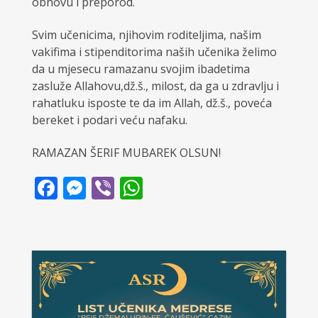
obnovu i preporod.
Svim učenicima, njihovim roditeljima, našim
vakifima i stipenditorima naših učenika želimo
da u mjesecu ramazanu svojim ibadetima
zasluže Allahovu,dž.š., milost, da ga u zdravlju i
rahatluku isposte te da im Allah, dž.š., poveća
bereket i podari veću nafaku.
RAMAZAN ŠERIF MUBAREK OLSUN!
Facebook
Messenger
Viber
WhatsApp