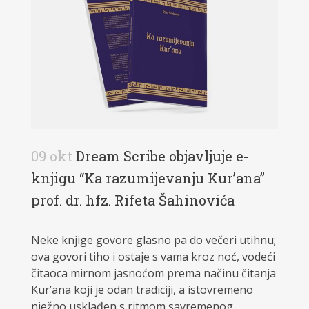
09 okt
Dream Scribe objavljuje e-
knjigu “Ka razumijevanju Kur’ana”
prof. dr. hfz. Rifeta Šahinovića
Neke knjige govore glasno pa do večeri utihnu;
ova govori tiho i ostaje s vama kroz noć, vodeći
čitaoca mirnom jasnoćom prema načinu čitanja
Kur’ana koji je odan tradiciji, a istovremeno
nježno usklađen s ritmom savremenog