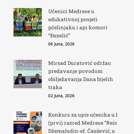
Učenici Medrese u
edukativnoj posjeti
pčelinjaku i api komori
“Đuzelić”
06 Juna, 2026
Mirsad Duratović održao
predavanje povodom
obilježavanja Dana bijelih
traka
02 Juna, 2026
Konkurs za upis učenika u I
(prvi) razred Medrese ”Reis
Džemaludin-ef. Čaušević, u