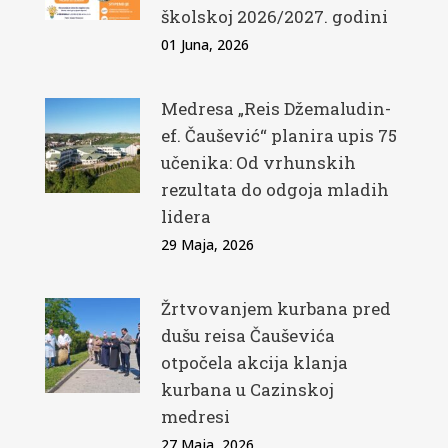
školskoj 2026/2027. godini
01 Juna, 2026
Medresa „Reis Džemaludin-
ef. Čaušević“ planira upis 75
učenika: Od vrhunskih
rezultata do odgoja mladih
lidera
29 Maja, 2026
Žrtvovanjem kurbana pred
dušu reisa Čauševića
otpočela akcija klanja
kurbana u Cazinskoj
medresi
27 Maja, 2026