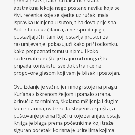
prema praksi, tako da tekst ne ostane
apstraktna lekcija nego postane navika koja se
živi, rečenica koje se sjetite uz ručak, mala
ispravka učinjena u suton, tiha dova prije sna.
Autor hoda uz čitaoca, a ne ispred njega,
postavljajući ritam koji ostavlja prostor za
razumijevanje, pokazujući kako prići odlomku,
kako prepoznati temu u njemu i kako
razlikovati ono što je trajno od onoga što
pripada kontekstu, sve dok stranice ne
progovore glasom koji vam je blizak i postojan.
Ovo izdanje je važno jer mnogi stoje na pragu
Kur’ana s iskrenom željom i pomalo straha,
brinući o terminima, školama mišljenja i dugim
komentarima; ovdje se ta stepenica spušta, a
poštovanje prema Riječi u koje zaranjate ostaje.
Knjiga je blaga prema početnicima koji traže
siguran početak; korisna je učiteljima kojima