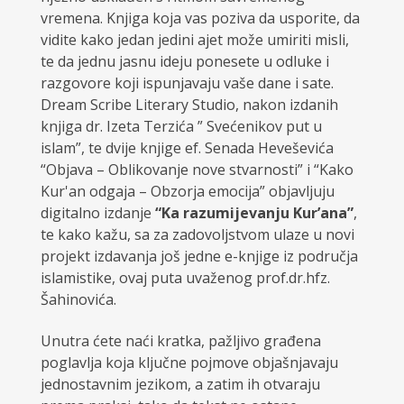
vremena. Knjiga koja vas poziva da usporite, da
vidite kako jedan jedini ajet može umiriti misli,
te da jednu jasnu ideju ponesete u odluke i
razgovore koji ispunjavaju vaše dane i sate.
Dream Scribe Literary Studio, nakon izdanih
knjiga dr. Izeta Terzića ” Svećenikov put u
islam”, te dvije knjige ef. Senada Heveševića
“Objava – Oblikovanje nove stvarnosti” i “Kako
Kur'an odgaja – Obzorja emocija” objavljuju
digitalno izdanje
“Ka razumijevanju Kur’ana”
,
te kako kažu, sa za zadovoljstvom ulaze u novi
projekt izdavanja još jedne e-knjige iz područja
islamistike, ovaj puta uvaženog prof.dr.hfz.
Šahinovića.
Unutra ćete naći kratka, pažljivo građena
poglavlja koja ključne pojmove objašnjavaju
jednostavnim jezikom, a zatim ih otvaraju