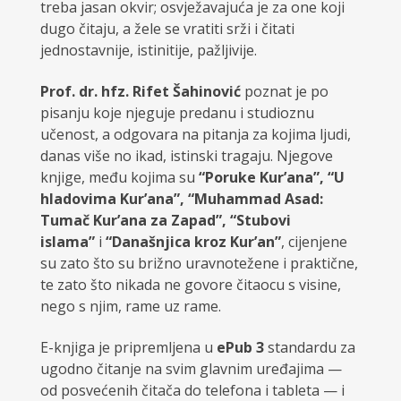
treba jasan okvir; osvježavajuća je za one koji
dugo čitaju, a žele se vratiti srži i čitati
jednostavnije, istinitije, pažljivije.
Prof. dr. hfz. Rifet Šahinović
poznat je po
pisanju koje njeguje predanu i studioznu
učenost, a odgovara na pitanja za kojima ljudi,
danas više no ikad, istinski tragaju. Njegove
knjige, među kojima su
“Poruke Kur’ana”, “U
hladovima Kur’ana”, “Muhammad Asad:
Tumač Kur’ana za Zapad”, “Stubovi
islama”
i
“Današnjica kroz Kur’an”
, cijenjene
su zato što su brižno uravnotežene i praktične,
te zato što nikada ne govore čitaocu s visine,
nego s njim, rame uz rame.
E-knjiga je pripremljena u
ePub 3
standardu za
ugodno čitanje na svim glavnim uređajima —
od posvećenih čitača do telefona i tableta — i