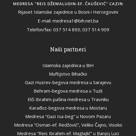
MEDRESA "REIS DŽEMALUDIN-EF. ČAUŠEVIĆ" CAZIN
Rijaset Islamske zajednice u Bosni i Hercegovini
E-mail: medresa1@bih.net.ba
Telefon/fax: 037 514 893; 037 514 909
Naši partneri
Islamska zajednica u BiH
Muftijstvo Bihaćko
Gazi Husrev-begova medresa u Sarajevu
Behram-begova medresa u Tuzli
Elči Ibrahim-pašina medresa u Travniku
Karađoz-begova medresa u Mostaru
Medresa “Gazi Isa-beg” u Novom Pazaru
Medresa “Osman-ef. Redžović”, Veliko Čajno, Visoko
Medresa “Reis Ibrahim-ef. Maglajlić” u Banjoj Luci