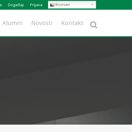
Bosnian
a
Događaji
Prijava
Alumni
Novosti
Kontakt