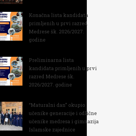
14 Jula, 2026
Konačna lista kandidata
primljenih u prvi razred
Medrese šk. 2026/2027.
godine
01 Jula, 2026
Preliminarna lista
kandidata primljenih u prvi
razred Medrese šk.
2026/2027. godine
26 Juna, 2026
“Maturalni dan” okupio
učenike generacije i odlične
učenike medresa i gimnazija
Islamske zajednice