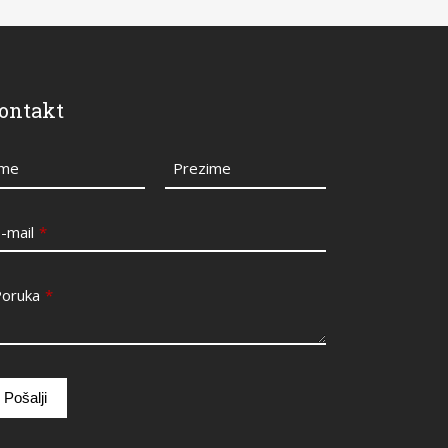
ontakt
Ime
Prezime
-mail
*
Poruka
*
Pošalji
is