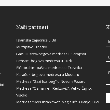
Naši partneri
K
Islamska zajednica u BiH
Muftijstvo Bihaćko
Gazi Husrev-begova medresa u Sarajevu
E
Behram-begova medresa u Tuzli
Elči Ibrahim-pašina medresa u Travniku
"
Karađoz-begova medresa u Mostaru
Medresa “Gazi Isa-beg” u Novom Pazaru
ini
Medresa “Osman-ef. Redžović”, Veliko Čajno,
Visoko
Medresa “Reis Ibrahim-ef. Maglajlić” u Banjoj Luci
Th