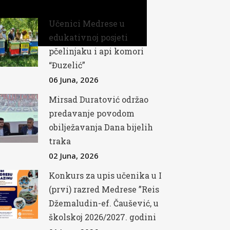
18 Juna, 2026
Učenici Medrese u
edukativnoj posjeti
pčelinjaku i api komori
“Đuzelić”
06 Juna, 2026
Mirsad Duratović održao
predavanje povodom
obilježavanja Dana bijelih
traka
02 Juna, 2026
Konkurs za upis učenika u I
(prvi) razred Medrese ”Reis
Džemaludin-ef. Čaušević, u
školskoj 2026/2027. godini