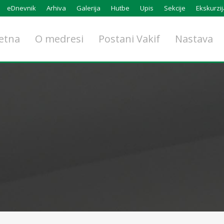
eDnevnik
Arhiva
Galerija
Hutbe
Upis
Sekcije
Ekskurzij
etna
O medresi
Postani Vakif
Nastava