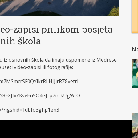
deo-zapisi prilikom posjeta
nih škola
N
ju iz osnovnih škola da imaju uspomene iz Medrese
zeti video-zapisi ili fotografije:
aVm7MSmcrSF0QYlkrRLHJJjrRZ8vetrL
XQY8EXJIvYKvvEu5O4GJ_p7ir-kUgW-O
V/?igshid=1dbfo3ghp1en3