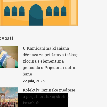
ovosti
U Kamičanima klanjana
dženaza za pet žrtava teškog
zločina s elementima
genocida u Prijedoru i dolini
Sane
22 Jula, 2026
Kolektiv Cazinske medrese
u posjeti bratskoj školi u
Istanbulu