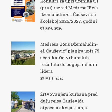
Konkurs za upis učenika u I
(prvi) razred Medrese ”Reis
Džemaludin-ef. Čaušević, u
školskoj 2026/2027. godini
01 Juna, 2026
Medresa „Reis Džemaludin-
ef. Čaušević“ planira upis 75
učenika: Od vrhunskih
rezultata do odgoja mladih
lidera
29 Maja, 2026
Žrtvovanjem kurbana pred
dušu reisa Čauševića
otpočela akcija klanja