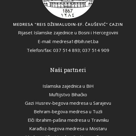
MEDRESA "REIS DŽEMALUDIN-EF. ČAUŠEVIĆ" CAZIN
Rijaset Islamske zajednice u Bosni i Hercegovini
E-mail: medresa1@bih.net.ba
Telefon/fax: 037 514 893; 037 514 909
Naši partneri
Islamska zajednica u BiH
Muftijstvo Bihaćko
Gazi Husrev-begova medresa u Sarajevu
Behram-begova medresa u Tuzli
Elči Ibrahim-pašina medresa u Travniku
Karađoz-begova medresa u Mostaru