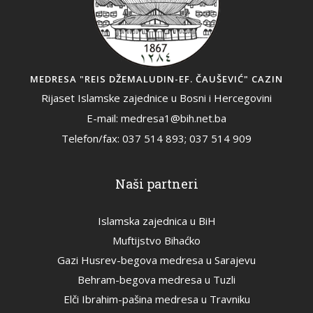
MEDRESA "REIS DŽEMALUDIN-EF. ČAUŠEVIĆ" CAZIN
Rijaset Islamske zajednice u Bosni i Hercegovini
E-mail: medresa1@bih.net.ba
Telefon/fax: 037 514 893; 037 514 909
Naši partneri
Islamska zajednica u BiH
Muftijstvo Bihaćko
Gazi Husrev-begova medresa u Sarajevu
Behram-begova medresa u Tuzli
Elči Ibrahim-pašina medresa u Travniku