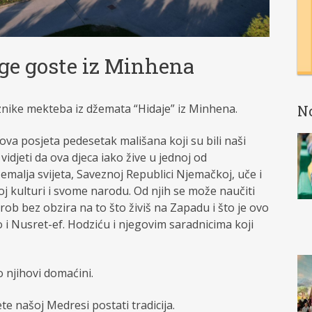
age goste iz Minhena
znike mekteba iz džemata “Hidaje” iz Minhena.
N
 ova posjeta pedesetak mališana koji su bili naši
vidjeti da ova djeca iako žive u jednoj od
zemalja svijeta, Saveznoj Republici Njemačkoj, uče i
joj kulturi i svome narodu. Od njih se može naučiti
 rob bez obzira na to što živiš na Zapadu i što je ovo
ao i Nusret-ef. Hodziću i njegovim saradnicima koji
 njihovi domaćini.
e našoj Medresi postati tradicija.