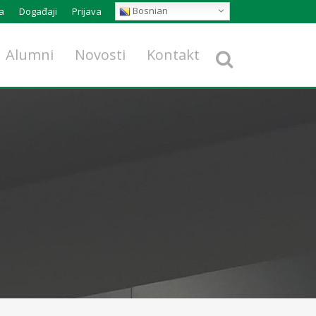
Bosnian
a
Događaji
Prijava
Alumni
Novosti
Kontakt