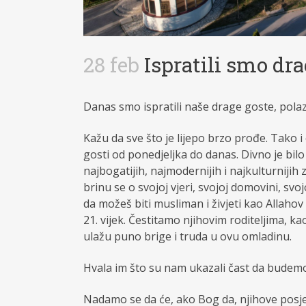
28 feb
Ispratili smo dr
Danas smo ispratili naše drage goste, pola
Kažu da sve što je lijepo brzo prođe. Tako i
gosti od ponedjeljka do danas. Divno je bilo 
najbogatijih, najmodernijih i najkulturnijih 
brinu se o svojoj vjeri, svojoj domovini, svo
da možeš biti musliman i živjeti kao Allahov
21. vijek. Čestitamo njihovim roditeljima, k
ulažu puno brige i truda u ovu omladinu.
Hvala im što su nam ukazali čast da budemo
Nadamo se da će, ako Bog da, njihove posjet