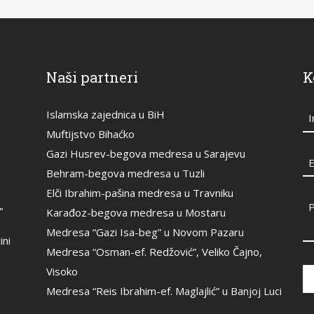
Naši partneri
K
Islamska zajednica u BiH
Muftijstvo Bihaćko
Gazi Husrev-begova medresa u Sarajevu
E
Behram-begova medresa u Tuzli
Elči Ibrahim-pašina medresa u Travniku
"
Karađoz-begova medresa u Mostaru
Medresa “Gazi Isa-beg” u Novom Pazaru
ini
Medresa “Osman-ef. Redžović”, Veliko Čajno,
Visoko
Medresa “Reis Ibrahim-ef. Maglajlić” u Banjoj Luci
Th