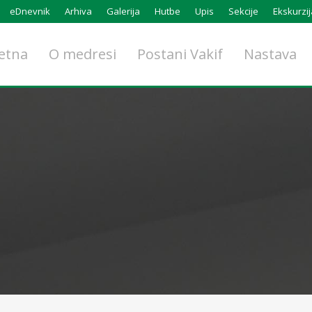
eDnevnik
Arhiva
Galerija
Hutbe
Upis
Sekcije
Ekskurzij
etna
O medresi
Postani Vakif
Nastava