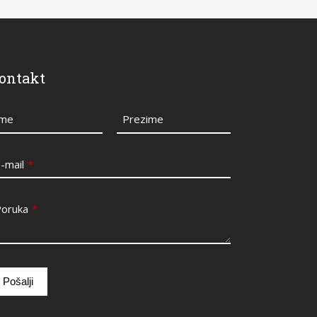
ontakt
Ime
Prezime
-mail
*
Poruka
*
Pošalji
is