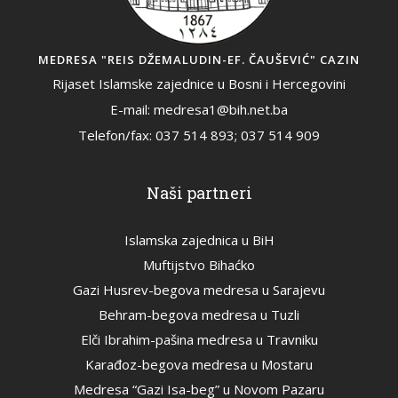
MEDRESA "REIS DŽEMALUDIN-EF. ČAUŠEVIĆ" CAZIN
Rijaset Islamske zajednice u Bosni i Hercegovini
E-mail: medresa1@bih.net.ba
Telefon/fax: 037 514 893; 037 514 909
Naši partneri
Islamska zajednica u BiH
Muftijstvo Bihaćko
Gazi Husrev-begova medresa u Sarajevu
Behram-begova medresa u Tuzli
Elči Ibrahim-pašina medresa u Travniku
Karađoz-begova medresa u Mostaru
Medresa “Gazi Isa-beg” u Novom Pazaru