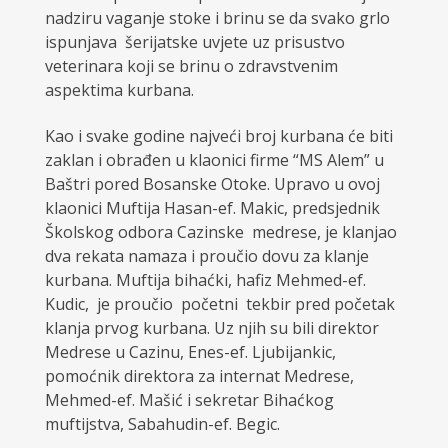
nadziru vaganje stoke i brinu se da svako grlo
ispunjava šerijatske uvjete uz prisustvo
veterinara koji se brinu o zdravstvenim
aspektima kurbana.
Kao i svake godine najveći broj kurbana će biti
zaklan i obrađen u klaonici firme “MS Alem” u
Baštri pored Bosanske Otoke. Upravo u ovoj
klaonici Muftija Hasan-ef. Makic, predsjednik
Školskog odbora Cazinske medrese, je klanjao
dva rekata namaza i proučio dovu za klanje
kurbana. Muftija bihaćki, hafiz Mehmed-ef.
Kudic, je proučio početni tekbir pred početak
klanja prvog kurbana. Uz njih su bili direktor
Medrese u Cazinu, Enes-ef. Ljubijankic,
pomoćnik direktora za internat Medrese,
Mehmed-ef. Mašić i sekretar Bihaćkog
muftijstva, Sabahudin-ef. Begic.