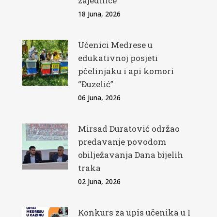
zajednice
18 Juna, 2026
Učenici Medrese u
edukativnoj posjeti
pčelinjaku i api komori
“Đuzelić”
06 Juna, 2026
Mirsad Duratović održao
predavanje povodom
obilježavanja Dana bijelih
traka
02 Juna, 2026
Konkurs za upis učenika u I