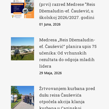
(prvi) razred Medrese ”Reis
Džemaludin-ef. Čaušević, u
školskoj 2026/2027. godini
01 Juna, 2026
Medresa „Reis Džemaludin-
ef. Čaušević“ planira upis 75
učenika: Od vrhunskih
rezultata do odgoja mladih
lidera
29 Maja, 2026
Žrtvovanjem kurbana pred
dušu reisa Čauševića
otpočela akcija klanja
kurbana u Cazinskoj