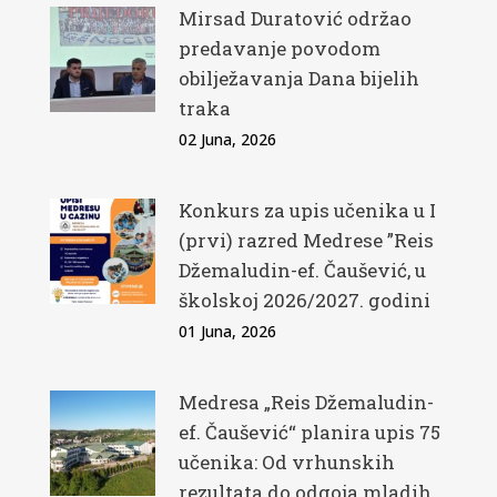
Mirsad Duratović održao
predavanje povodom
obilježavanja Dana bijelih
traka
02 Juna, 2026
Konkurs za upis učenika u I
(prvi) razred Medrese ”Reis
Džemaludin-ef. Čaušević, u
školskoj 2026/2027. godini
01 Juna, 2026
Medresa „Reis Džemaludin-
ef. Čaušević“ planira upis 75
učenika: Od vrhunskih
rezultata do odgoja mladih