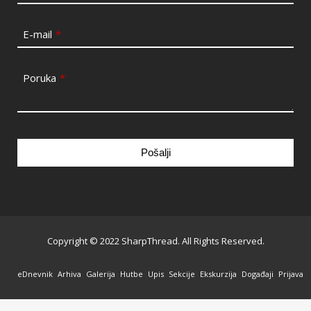
E-mail
*
Poruka
*
Pošalji
This
field
should
be
Copyright © 2022 SharpThread. All Rights Reserved.
left
blank
eDnevnik
Arhiva
Galerija
Hutbe
Upis
Sekcije
Ekskurzija
Događaji
Prijava