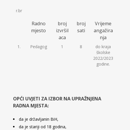
r.br
Radno
broj
broj
Vrijeme
mjesto
izvršil
sati
angažira
aca
nja
1.
Pedagog
1
8
do kraja
školske
2022/2023
godine.
OPĆI UVJETI ZA IZBOR NA UPRAŽNJENA
RADNA MJESTA:
da je državljanin BiH,
da je stariji od 18 godina,