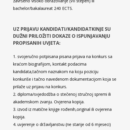
završeno visoko obrazovanje (VII stepen) ili
bachelor/bakalaureat 240 ECTS.
UZ PRIJAVU KANDIDATI/KANDIDATKINJE SU
DUŽNI PRILOŽITI DOKAZE O ISPUNJAVANJU
PROPISANIH UVJETA:
svojeručno potpisana pisana prijava na konkurs sa
kraćom biografijom, kontakt podacima
kandidata,tačnom naznakom na koju poziciju
konkuriše i tačno navedenom dokumentacijom koja se
prilaže uz prijavu na konkurs.
diploma/svjedodžba o stečenoj stručnoj spremi ili
akademskom zvanju. Ovjerena kopija.
izvod iz matične knjige rođenih,original ili ovjerena
kopija.
uvjerenje o državljanstvu (ne starije od 6 mjeseci)