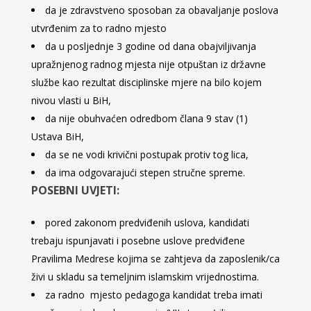
da je zdravstveno sposoban za obavaljanje poslova
utvrđenim za to radno mjesto
da u posljednje 3 godine od dana obajviljivanja
upražnjenog radnog mjesta nije otpuštan iz državne
službe kao rezultat disciplinske mjere na bilo kojem
nivou vlasti u BiH,
da nije obuhvaćen odredbom člana 9 stav (1)
Ustava BiH,
da se ne vodi krivični postupak protiv tog lica,
da ima odgovarajući stepen stručne spreme.
POSEBNI UVJETI:
pored zakonom predviđenih uslova, kandidati
trebaju ispunjavati i posebne uslove predviđene
Pravilima Medrese kojima se zahtjeva da zaposlenik/ca
živi u skladu sa temeljnim islamskim vrijednostima.
za radno mjesto pedagoga kandidat treba imati