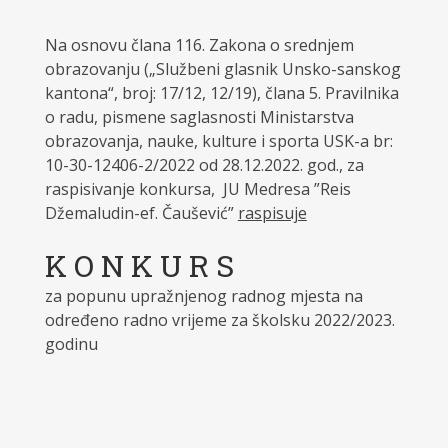
Na osnovu člana 116. Zakona o srednjem
obrazovanju („Službeni glasnik Unsko-sanskog
kantona“, broj: 17/12, 12/19), člana 5. Pravilnika
o radu, pismene saglasnosti Ministarstva
obrazovanja, nauke, kulture i sporta USK-a br:
10-30-12406-2/2022 od 28.12.2022. god., za
raspisivanje konkursa, JU Medresa ”Reis
Džemaludin-ef. Čaušević”
raspisuje
K O N K U R S
za popunu upražnjenog radnog mjesta na
određeno radno vrijeme za školsku 2022/2023.
godinu