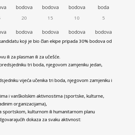
ova
bodova
bodova
bodova
boda
5
20
15
10
5
ova
bodova
bodova
bodova
bodova
andidatu koji je bio član ekipe pripada 30% bodova od
ili za plasman ili za učešće.
predsjedniku tri boda, njegovom zamjeniku jedan,
edsjedniku vijeća učenika tri boda, njegovom zamjeniku i
ima i vanškolskim aktivnostima (sportske, kulturne,
adinim organizacijama),
a sportskom, kulturnom ili humanitarnom planu
odgovarajućih dokaza za svaku aktivnost: