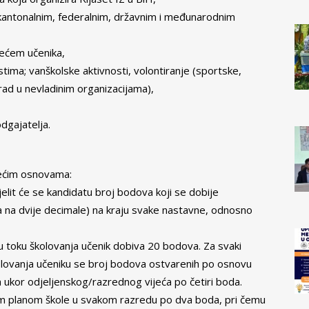
, kantonalnim, federalnim, državnim i međunarodnim
jećem učenika,
stima; vanškolske aktivnosti, volontiranje (sportske,
rad u nevladinim organizacijama),
dgajatelja.
dećim osnovama:
elit će se kandidatu broj bodova koji se dobije
 na dvije decimale) na kraju svake nastavne, odnosno
u toku školovanja učenik dobiva 20 bodova. Za svaki
kolovanja učeniku se broj bodova ostvarenih po osnovu
 ukor odjeljenskog/razrednog vijeća po četiri boda.
njim planom škole u svakom razredu po dva boda, pri čemu