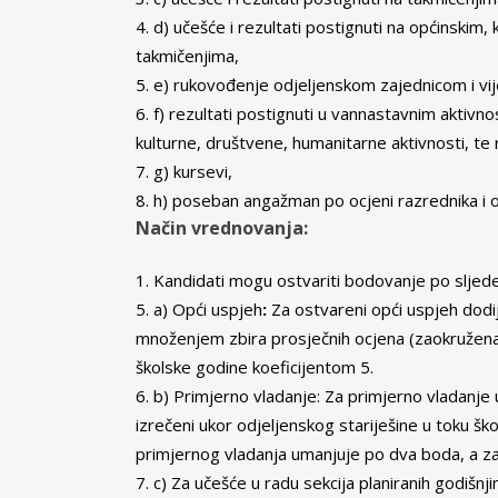
d) učešće i rezultati postignuti na općinskim
takmičenjima,
e) rukovođenje odjeljenskom zajednicom i vi
f) rezultati postignuti u vannastavnim aktivno
kulturne, društvene, humanitarne aktivnosti, te 
g) kursevi,
h) poseban angažman po ocjeni razrednika i o
Način vrednovanja:
Kandidati mogu ostvariti bodovanje po slje
a) Opći uspjeh
:
Za ostvareni opći uspjeh dodij
množenjem zbira prosječnih ocjena (zaokružena
školske godine koeficijentom 5.
b) Primjerno vladanje: Za primjerno vladanje 
izrečeni ukor odjeljenskog stariješine u toku š
primjernog vladanja umanjuje po dva boda, a za
c) Za učešće u radu sekcija planiranih godiš