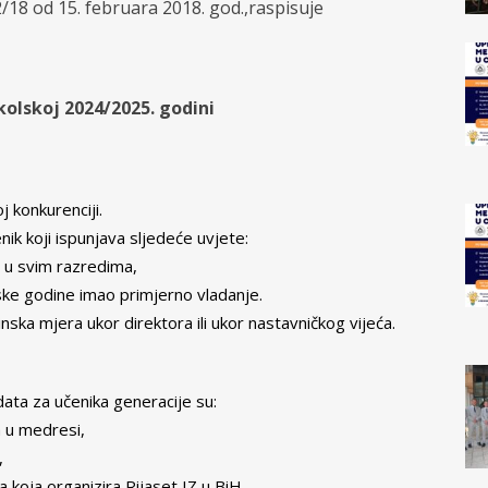
/18 od 15. februara 2018. god.,raspisuje
kolskoj 2024/2025. godini
j konkurenciji.
ik koji ispunjava sljedeće uvjete:
h u svim razredima,
lske godine imao primjerno vladanje.
linska mjera ukor direktora ili ukor nastavničkog vijeća.
data za učenika generacije su:
a u medresi,
,
a koja organizira Rijaset IZ u BiH,