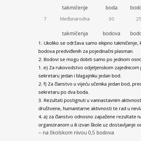
takmičenje
boda
bod
7
Međunarodna
30
2
takmičenja
bodova
bod
Ukoliko se održava samo ekipno takmičenje, k
bodova predviđenih za pojedinačni plasman.
Bodovi se mogu dobiti samo po jednom osnovu 
e) Za rukovodstvo odjeljenskom zajednicom 
sekretaru jedan i blagajniku jedan bod.
f) Za članstvo u vijeću učenika jedan bod, pr
sekretaru po dva boda.
Rezultati postignuti u vannastavnim aktivnost
društvene, humanitarne aktivnosti te rad u nevl
a) za članstvo odnosno zapažene rezultate n
organiziranom u ili izvan škole uz dostavljanje 
– na školskom nivou 0,5 bodova