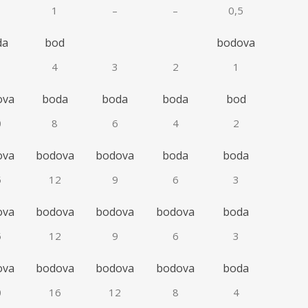
1
–
–
0,5
da
bod
bodova
4
3
2
1
ova
boda
boda
boda
bod
0
8
6
4
2
ova
bodova
bodova
boda
boda
5
12
9
6
3
ova
bodova
bodova
bodova
boda
5
12
9
6
3
ova
bodova
bodova
bodova
boda
0
16
12
8
4