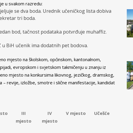
ije u svakom razredu:
djeljuje se dva boda. Urednik učeničkog lista dobiva
ekretar tri boda.
 jedan bod, tačnost podataka potvrđuje muhaffiz.
IZ u BiH učenik ima dodatnih pet bodova.
jeno mjesto na školskom, općinskom, kantonalnom,
pijadi, evropskom i svjetskom takmičenju u znanju iz
jeno mjesto na konkursima likovnog, jezičkog, dramskog,
a – revije, izložbe, smotre i slične manifestacije, kandidat
esto
III
IV
V mjesto
Učešće
mjesto
mjesto