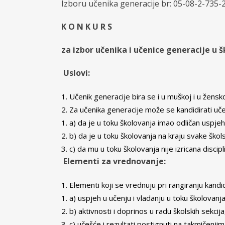
Izboru učenika generacije br: 05-08-2-735-2
K O N K U R S
za izbor učenika i učenice generacije u š
Uslovi:
Učenik generacije bira se i u muškoj i u žensko
Za učenika generacije može se kandidirati učen
a) da je u toku školovanja imao odličan uspje
b) da je u toku školovanja na kraju svake ško
c) da mu u toku školovanja nije izricana discip
Elementi za vrednovanje:
Elementi koji se vrednuju pri rangiranju kandi
a) uspjeh u učenju i vladanju u toku školovanj
b) aktivnosti i doprinos u radu školskih sekcija
c) učešće i rezultati postignuti na takmičenjim