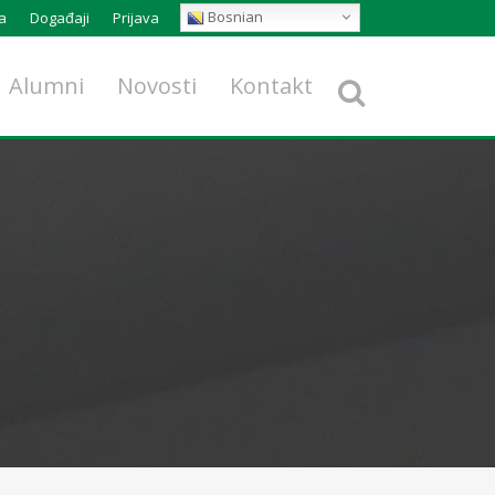
Bosnian
a
Događaji
Prijava
Alumni
Novosti
Kontakt