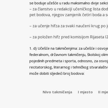
se boduje učešće u radu maksimalno dvije sekc
– za članstvo u redakciji učeničkog lista do
pet bodova, njegov zamjenik četiri boda a s
– za učenje hifza za svaki naučeni krug po
– za položen hifz pred komisijom Rijaseta 
d) Učešće na takmičenjima: za učešće i osvo
federalnom, državnom takmičenju, škol­skoj olim
pojedinih predmeta i sporta, odnosno, za osvo
recitatorskog, literarnog i tehničkog stvaralaštv
može dobiti sljedeći broj bodova:
Nivo takmičenja
I mjesto
II mj