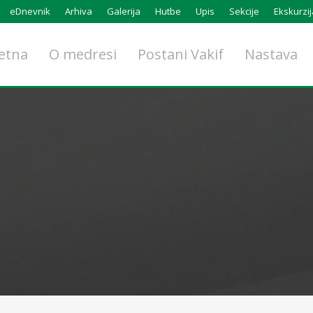
eDnevnik
Arhiva
Galerija
Hutbe
Upis
Sekcije
Ekskurzij
etna
O medresi
Postani Vakif
Nastava