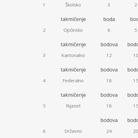
1
Školsko
3
2
takmičenje
boda
bo
2
Općinsko
6
5
takmičenje
bodova
bod
3
Kantonalno
12
1
takmičenje
bodova
bod
4
Federalno
18
1
takmičenje
bodova
bod
5
Rijaset
18
1
bodova
bod
6
Državno
24
2