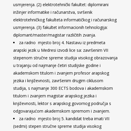
usmjerenja. (2) elektrotehnički fakultet: diplomirani
inžinjer informatike i računarstva, svršenik
elektrotehničkog fakulteta informatičkog i računarskog
usmjerenja. (3) fakultet informacionih tehnologija:
diplomant/master/magistar različitih zvanja.
za radno mjesto broj 4. Nastavu iz predmeta
arapski jezik u Medresi izvodi lice sa: završenim VII
stepenom stručne spreme studija visokog obrazovanja
u trajanju od najmanje četiri studijske godine i
akademskom titulom i zvanjem profesor arapskog
jezika i književnosti, završenim drugim ciklusom
studija, s najmanje 300 ECTS bodova i akademskom
titulom i zvanjem magistar arapskog jezika i
književnosti, lektor s arapskog govornog područja s
odgovarajućom akademskom spremom i zvanjem.
za radno mjesto broj 5. kandidat treba imati VII
(sedmi) stepen stručne spreme studija visokog