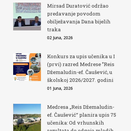
Mirsad Duratović održao
predavanje povodom
obilježavanja Dana bijelih
traka
02 Juna, 2026
Konkurs za upis učenika u I
(prvi) razred Medrese ”Reis
Džemaludin-ef. Čaušević, u
školskoj 2026/2027. godini
01 Juna, 2026
Medresa „Reis Džemaludin-
ef. Čaušević“ planira upis 75
učenika: Od vrhunskih
rezultata do odgoja mladih