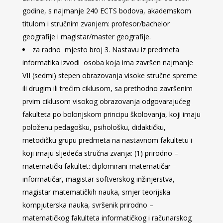
godine, s najmanje 240 ECTS bodova, akademskom
titulom i stručnim zvanjem: profesor/bachelor
geografije i magistar/master geografije.
za radno mjesto broj 3. Nastavu iz predmeta
informatika izvodi osoba koja ima završen najmanje
VII (sedmi) stepen obrazovanja visoke stručne spreme
ili drugim ili trećim ciklusom, sa prethodno završenim
prvim ciklusom visokog obrazovanja odgovarajućeg
fakulteta po bolonjskom principu školovanja, koji imaju
položenu pedagošku, psihološku, didaktičku,
metodičku grupu predmeta na nastavnom fakultetu i
koji imaju sljedeća stručna zvanja: (1) prirodno –
matematički fakultet: diplomirani matematičar –
informatičar, magistar softverskog inžinjerstva,
magistar matematičkih nauka, smjer teorijska
kompjuterska nauka, svršenik prirodno –
matematičkog fakulteta informatičkog i računarskog