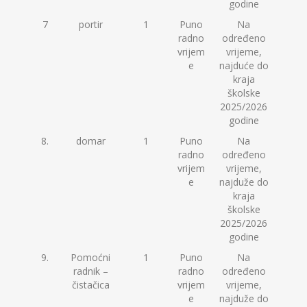
godine
7
portir
1
Puno
Na
radno
određeno
vrijem
vrijeme,
e
najduće do
kraja
školske
2025/2026
godine
8.
domar
1
Puno
Na
radno
određeno
vrijem
vrijeme,
e
najduže do
kraja
školske
2025/2026
godine
9.
Pomoćni
1
Puno
Na
radnik –
radno
određeno
čistačica
vrijem
vrijeme,
e
najduže do