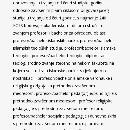
obrazovanja u trajanju od četiri studijske godine,
odnosno završenim prvim ciklusom odgovarajućeg
studija u trajanju od četiri godine, s najmanje 240
ECTS bodova, s akademskom titulom i stručnim
zvanjem profesor ili bachelor za određenu oblast:
profesor/bachelor islamskih nauka, profesor/bachelor
islamskih teoloških studija, profesor/bachelor islamske
teologije, profesor/bachelor teologije, diplomirani
teolog, srodno zvanje stečeno na nekom fakultetu na
kojem se studiraju islamske nauke, s rješenjem o
nostrifikaciji, profesor/bachelor islamske veronauke i
religijskog odgoja sa prethodno završenom
medresom, profesor/bachelor pedagogije/psihologije s
prethodno završenom medresom, profesor religijske
pedagogije s prethodno završenom medresom,
profesor/bachelor socijalne pedagogije i duhovne skrbi
s prethodno završenom medresom, diplomirani