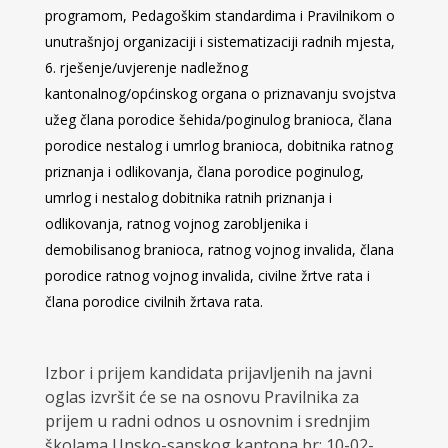
programom, Pedagoškim standardima i Pravilnikom o
unutrašnjoj organizaciji i sistematizaciji radnih mjesta,
rješenje/uvjerenje nadležnog
kantonalnog/općinskog organa o priznavanju svojstva
užeg člana porodice šehida/poginulog branioca, člana
porodice nestalog i umrlog branioca, dobitnika ratnog
priznanja i odlikovanja, člana porodice poginulog,
umrlog i nestalog dobitnika ratnih priznanja i
odlikovanja, ratnog vojnog zarobljenika i
demobilisanog branioca, ratnog vojnog invalida, člana
porodice ratnog vojnog invalida, civilne žrtve rata i
člana porodice civilnih žrtava rata.
Izbor i prijem kandidata prijavljenih na javni
oglas izvršit će se na osnovu Pravilnika za
prijem u radni odnos u osnovnim i srednjim
školama Unsko-sanskog kantona br: 10-02-