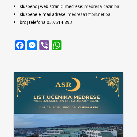
službenoj web stranici medrese:
medresa-cazin.ba
službene e-mail adrese:
medresa1@bih.net.ba
broj telefona 037/514-893
Facebook
Messenger
Viber
WhatsApp