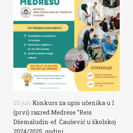
03 jun
Konkurs za upis učenika u I
(prvi) razred Medrese ”Reis
Džemaludin-ef. Čaušević u školskoj
2024/2025. godini