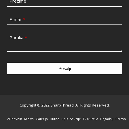
Prezime
E-mail
*
Poruka
*
Pošalji
This
field
should
be
Copyright © 2022 SharpThread. All Rights Reserved.
left
blank
eDnevnik
Arhiva
Galerija
Hutbe
Upis
Sekcije
Ekskurzija
Događaji
Prijava