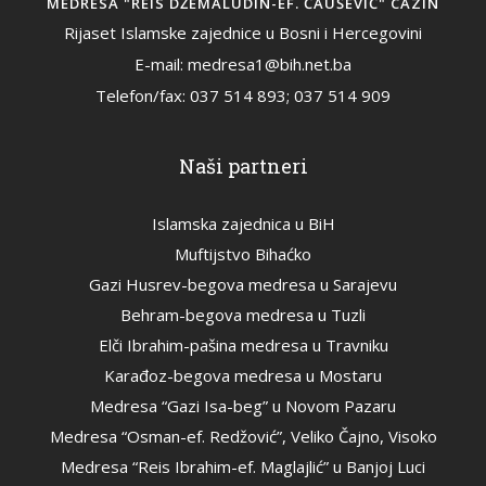
MEDRESA "REIS DŽEMALUDIN-EF. ČAUŠEVIĆ" CAZIN
Rijaset Islamske zajednice u Bosni i Hercegovini
E-mail: medresa1@bih.net.ba
Telefon/fax: 037 514 893; 037 514 909
Naši partneri
Islamska zajednica u BiH
Muftijstvo Bihaćko
Gazi Husrev-begova medresa u Sarajevu
Behram-begova medresa u Tuzli
Elči Ibrahim-pašina medresa u Travniku
Karađoz-begova medresa u Mostaru
Medresa “Gazi Isa-beg” u Novom Pazaru
Medresa “Osman-ef. Redžović”, Veliko Čajno, Visoko
Medresa “Reis Ibrahim-ef. Maglajlić” u Banjoj Luci