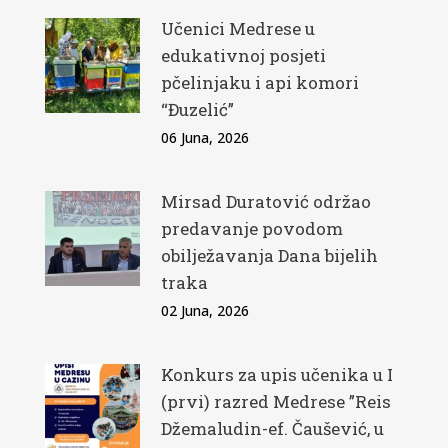
Učenici Medrese u
edukativnoj posjeti
pčelinjaku i api komori
“Đuzelić”
06 Juna, 2026
Mirsad Duratović održao
predavanje povodom
obilježavanja Dana bijelih
traka
02 Juna, 2026
Konkurs za upis učenika u I
(prvi) razred Medrese ”Reis
Džemaludin-ef. Čaušević, u