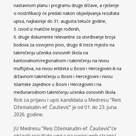
nastavnom planu i programu druge države, a rješenje
o nostrifikaciji će predati nakon objavljivanja rezultata
upisa, najkasnije do 31. augusta tekuće godine,
izvod iz matične knjige rođenih,
druge dokumente relevantne za utvrđivanje broja
bodova za osvojeno prvo, drugo ili treće mjesto na
takmičenju učenika osnovnih škola na
kantonalnom/regionalnom i takmičenju na nivou
muftijstva, na nivou entiteta u Bosni i Hercegovini ili na
državnom takmičenju u Bosni i Hercegovini i nivou
Islamske zajednice u Bosni i Hercegovini i na
međunarodnom takmičenju učenika osnovnih škola.
Rok za prijavu i upis kandidata u Medresu ”Reis
Džemaludin-ef. Čaušević” je od 01. do 23. juna
2026. godine.
JU Medresu ”Reis Džemaludin-ef. Čaušević”će
objaviti rezultate upisa na svojoj web stranici