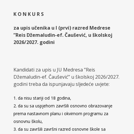
K O N K U R S
za upis učenika u I (prvi) razred Medrese
”Reis Džemaludin-ef. Čaušević, u školskoj
2026/2027. godini
Kandidati za upis u JU Medresa ”Reis
Džemaludin-ef. Čaušević” u školskoj 2026/2027.
godini treba da ispunjavaju sljedeće uvjete:
da nisu stariji od 18 godina,
da su sa uspjehom završili osnovno obrazovanje
prema nastavnom planu i okvirnom programu za
osnovnu školu,
da su završili završni razred osnovne škole sa