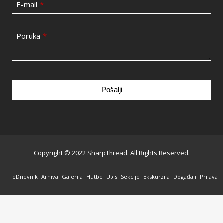
E-mail
*
Poruka
*
Pošalji
This
field
should
be
Copyright © 2022 SharpThread. All Rights Reserved.
left
blank
eDnevnik
Arhiva
Galerija
Hutbe
Upis
Sekcije
Ekskurzija
Događaji
Prijava