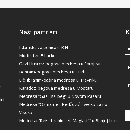
Naši partneri
K
Islamska zajednica u BiH
Muftijstvo Bihaćko
Gazi Husrev-begova medresa u Sarajevu
E
Behram-begova medresa u Tuzli
Elči Ibrahim-pašina medresa u Travniku
"
Karađoz-begova medresa u Mostaru
Medresa “Gazi Isa-beg” u Novom Pazaru
ini
Medresa “Osman-ef. Redžović”, Veliko Čajno,
Visoko
Medresa “Reis Ibrahim-ef. Maglajlić” u Banjoj Luci
Th