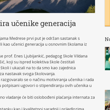
ra učenike generacija
ijama Medrese prvi put je održan sastanak s
N
ali kao učenici generacija u osnovnim školama iz
se prof. Enes Ljubijankić, pedagog škole Vildana
, koji su ispred kolektiva škole čestitali
školi i ukazali na to da smo kao zajednica
 za nastavak svoga školovanja.
 razgovaralo se o načinu motiviranja učenika i rada
u potpisani ugovori o stipendiranju ovih učenika u
rno vladanje će biti oslobođeni plaćanja internata za
tanku kao i kvalitetnoj saradnji i prijedlozima.