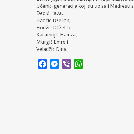
Učenici generacija koji su upisali Medresu s
Dedić Hava,
Hadžić Džejlan,
Hodžić Džželila,
Karamujić Hamza,
Murgić Emre i
Veladžić Dina.
Facebook
Messenger
Viber
WhatsApp