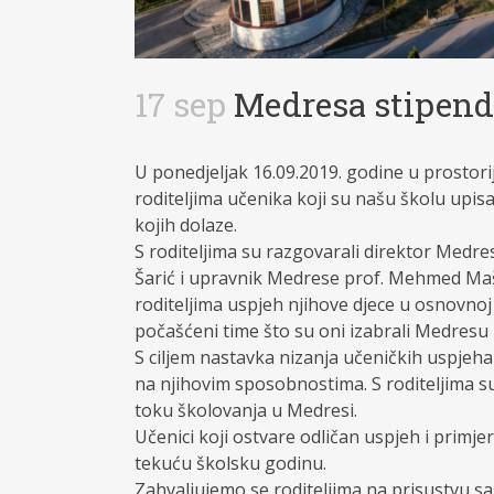
17 sep
Medresa stipendi
U ponedjeljak 16.09.2019. godine u prostor
roditeljima učenika koji su našu školu upis
kojih dolaze.
S roditeljima su razgovarali direktor Medre
Šarić i upravnik Medrese prof. Mehmed Mašić
roditeljima uspjeh njihove djece u osnovnoj 
počašćeni time što su oni izabrali Medresu
S ciljem nastavka nizanja učeničkih uspjeha
na njihovim sposobnostima. S roditeljima s
toku školovanja u Medresi.
Učenici koji ostvare odličan uspjeh i primje
tekuću školsku godinu.
Zahvaljujemo se roditeljima na prisustvu sas