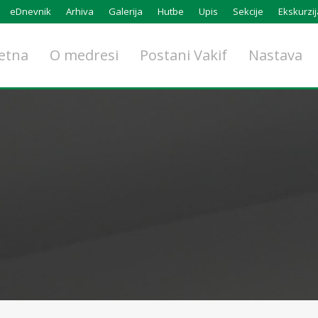
eDnevnik
Arhiva
Galerija
Hutbe
Upis
Sekcije
Ekskurzij
etna
O medresi
Postani Vakif
Nastava