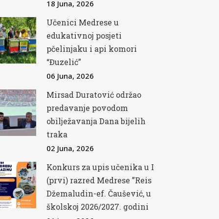
18 Juna, 2026
Učenici Medrese u
edukativnoj posjeti
pčelinjaku i api komori
“Đuzelić”
06 Juna, 2026
Mirsad Duratović održao
predavanje povodom
obilježavanja Dana bijelih
traka
02 Juna, 2026
Konkurs za upis učenika u I
(prvi) razred Medrese ”Reis
Džemaludin-ef. Čaušević, u
školskoj 2026/2027. godini