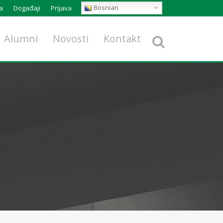
Bosnian
a
Događaji
Prijava
Alumni
Novosti
Kontakt