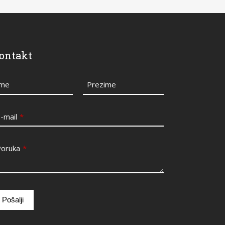
ontakt
Ime
Prezime
-mail
*
Poruka
*
Pošalji
is