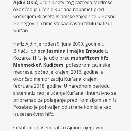
Ajdin Okić
, učenik četvrtog razreda Medrese,
okončao je učenje Kur'ana napamet pred
Komisijom Rijaseta Islamske zajednice u Bosni i
Hercegovini i time stekao časnu titulu hafizul-
Kur'an.
Hafiz Ajdin je rođen 9. juna 2000. godine u
Bihaću, od
oca Jasmina i majke Emsude
iz
Kozarca. Hifz je učio pred
muhaffizom hfz.
Mehmed-ef. Kudićem
, pofesorom cazinske
medrese, počeo je krajem 2016. godine, a
okončao memorizaciju Kur'ana krajem
februara 2018. godine. U narednom periodu
sistematizirao je učenje Kur'ana i intenzivno se
pripremao za polaganje pred Komisijom za hifz.
Posebno je pohvaljen od strane komisije kao
izuzetan čvrst hifz.
Čestitamo našem hafizu Ajdinu, njegovim