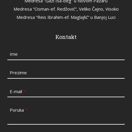
Medresa “Gazi Isa-beg” u Novom Pazaru
Medresa “Osman-ef. Redžović”, Veliko Čajno, Visoko
Medresa “Reis Ibrahim-ef. Maglajlić” u Banjoj Luci
Kontakt
Ime
Prezime
E-mail
*
Poruka
*