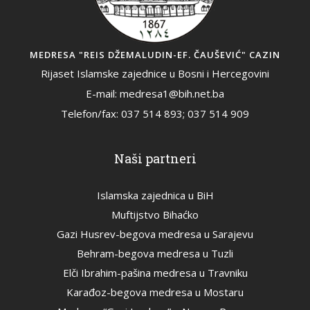
MEDRESA "REIS DŽEMALUDIN-EF. ČAUŠEVIĆ" CAZIN
Rijaset Islamske zajednice u Bosni i Hercegovini
E-mail: medresa1@bih.net.ba
Telefon/fax: 037 514 893; 037 514 909
Naši partneri
Islamska zajednica u BiH
Muftijstvo Bihaćko
Gazi Husrev-begova medresa u Sarajevu
Behram-begova medresa u Tuzli
Elči Ibrahim-pašina medresa u Travniku
Karađoz-begova medresa u Mostaru