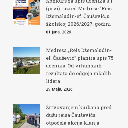
Konkurs za upis učenika u I
(prvi) razred Medrese ”Reis
Džemaludin-ef. Čaušević, u
školskoj 2026/2027. godini
01 Juna, 2026
Medresa „Reis Džemaludin-
ef. Čaušević“ planira upis 75
učenika: Od vrhunskih
rezultata do odgoja mladih
lidera
29 Maja, 2026
Žrtvovanjem kurbana pred
dušu reisa Čauševića
otpočela akcija klanja