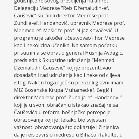
godišnjice reisovog preseljenja na ahiret.
Delegaciju Medrese “Reis Džemaludin-ef.
Čaušević” su činili direktor Medrese prof.
Zuhdija-ef. Handanović, upravnik Medrese prof.
Mehmed-ef. Mašić te prof. Nijaz Kovačević. U
programu je također učestvovao i hor Medrese
kao i nekolicina učenika. Na samom početku
prisutnima se obratio general Husnija Avdagić,
predsjednik Skupštine udruženja “Mehmed
Džemaludin Čaušević” koji je prezentovao
dosadašnji rad udruženja kao i neke od ciljeva
istog. Nakon toga riječ su preuzeli glavni imam
MIZ Bosanska Krupa Muhamed-ef. Begić i
direktor Medrese prof. Zuhdija-ef. Handanović
koji je u svom obraćanju istakao značaj reisa
Čauševića u reformi bošnjačke percepcije
obrazovanja koji je itekako bio svjestan
važnosti obrazovanja što dokazuje i činjenica
da je reis završio medresu u Bihaću i fakultet u