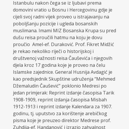
Istanbulu nakon čega se iz ljubavi prema
domovini vratio u Bosnu i Hercegovinu gdje je
cijeli svoj radni vijek proveo u istrajavanju na
poboljšanju pozicije i ugleda bosanskih
muslimana. Imami MIZ Bosanska Krupa su pred
dušu reisa proučili hatmu na koju je dovu
proučio Amel-ef. Duraković. Prof. Fikret Midžić
je rekao nekoliko riječi o historijskoj i
društvenoj važnosti reisa Čauševića i njegovih
djela kroz 17 godina koje je proveo na čelu
Islamske zajednice. General Husnija Avdagić je
kao predsjednik Skupštine udruženja “Mehmed
Džemaludin Čaušević” poklonio Medresi po
jedan primjerak: Reprint izdanje časopisa Tarik
1908-1909, reprint izdanja časopisa Misbah
1912-1913 i reprint izdanje Kalendara za 1907.
godinu, tj. uputstvo za korištenje arebičkog
pisma koje je preuzeo direktor Medrese prof.
Zuhdija-ef. Handanović i izrazio zahvalnost