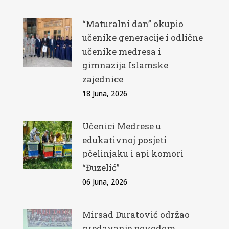
“Maturalni dan” okupio
učenike generacije i odlične
učenike medresa i
gimnazija Islamske
zajednice
18 Juna, 2026
Učenici Medrese u
edukativnoj posjeti
pčelinjaku i api komori
“Đuzelić”
06 Juna, 2026
Mirsad Duratović održao
predavanje povodom