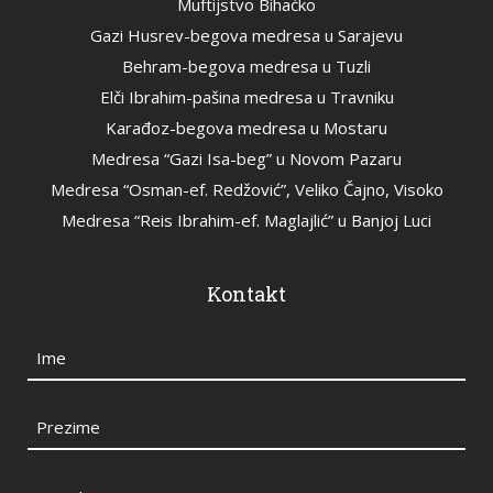
Muftijstvo Bihaćko
Gazi Husrev-begova medresa u Sarajevu
Behram-begova medresa u Tuzli
Elči Ibrahim-pašina medresa u Travniku
Karađoz-begova medresa u Mostaru
Medresa “Gazi Isa-beg” u Novom Pazaru
Medresa “Osman-ef. Redžović”, Veliko Čajno, Visoko
Medresa “Reis Ibrahim-ef. Maglajlić” u Banjoj Luci
Kontakt
Ime
Prezime