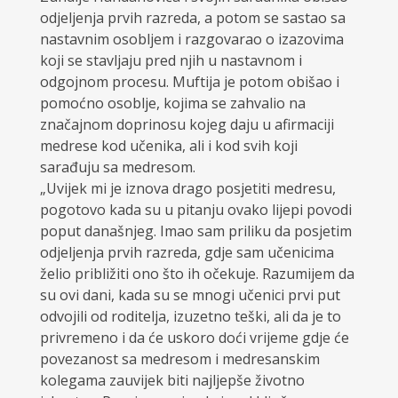
odjeljenja prvih razreda, a potom se sastao sa
nastavnim osobljem i razgovarao o izazovima
koji se stavljaju pred njih u nastavnom i
odgojnom procesu. Muftija je potom obišao i
pomoćno osoblje, kojima se zahvalio na
značajnom doprinosu kojeg daju u afirmaciji
medrese kod učenika, ali i kod svih koji
sarađuju sa medresom.
„Uvijek mi je iznova drago posjetiti medresu,
pogotovo kada su u pitanju ovako lijepi povodi
poput današnjeg. Imao sam priliku da posjetim
odjeljenja prvih razreda, gdje sam učenicima
želio približiti ono što ih očekuje. Razumijem da
su ovi dani, kada su se mnogi učenici prvi put
odvojili od roditelja, izuzetno teški, ali da je to
privremeno i da će uskoro doći vrijeme gdje će
povezanost sa medresom i medresanskim
kolegama zauvijek biti najljepše životno