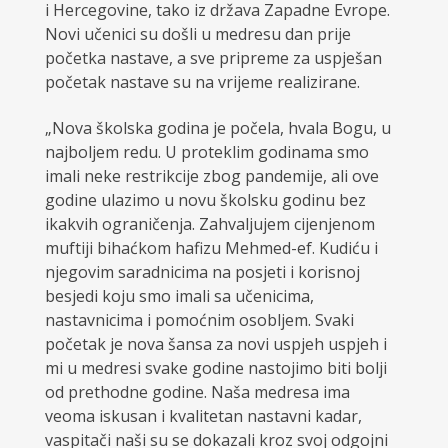
i Hercegovine, tako iz država Zapadne Evrope.
Novi učenici su došli u medresu dan prije
početka nastave, a sve pripreme za uspješan
početak nastave su na vrijeme realizirane.
„Nova školska godina je počela, hvala Bogu, u
najboljem redu. U proteklim godinama smo
imali neke restrikcije zbog pandemije, ali ove
godine ulazimo u novu školsku godinu bez
ikakvih ograničenja. Zahvaljujem cijenjenom
muftiji bihaćkom hafizu Mehmed-ef. Kudiću i
njegovim saradnicima na posjeti i korisnoj
besjedi koju smo imali sa učenicima,
nastavnicima i pomoćnim osobljem. Svaki
početak je nova šansa za novi uspjeh uspjeh i
mi u medresi svake godine nastojimo biti bolji
od prethodne godine. Naša medresa ima
veoma iskusan i kvalitetan nastavni kadar,
vaspitači naši su se dokazali kroz svoj odgojni