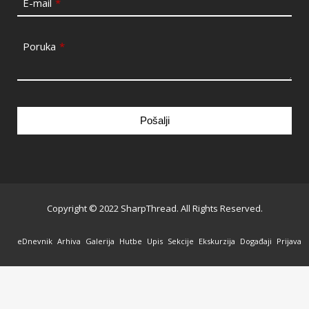
E-mail
*
Poruka
*
Pošalji
This
field
should
be
Copyright © 2022 SharpThread. All Rights Reserved.
left
blank
eDnevnik
Arhiva
Galerija
Hutbe
Upis
Sekcije
Ekskurzija
Događaji
Prijava