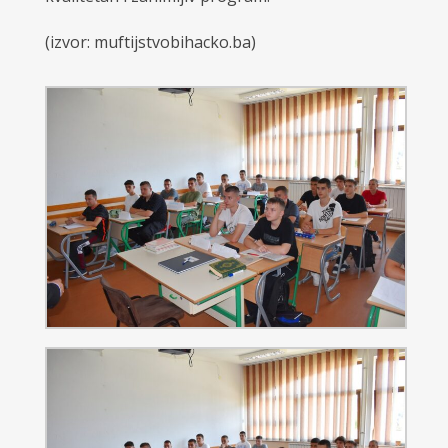
(izvor: muftijstvobihacko.ba)