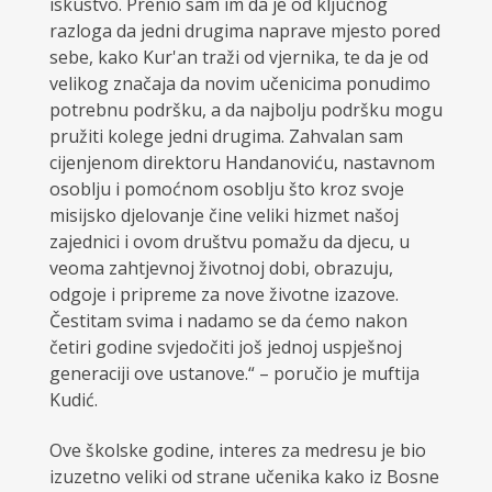
iskustvo. Prenio sam im da je od ključnog
razloga da jedni drugima naprave mjesto pored
sebe, kako Kur'an traži od vjernika, te da je od
velikog značaja da novim učenicima ponudimo
potrebnu podršku, a da najbolju podršku mogu
pružiti kolege jedni drugima. Zahvalan sam
cijenjenom direktoru Handanoviću, nastavnom
osoblju i pomoćnom osoblju što kroz svoje
misijsko djelovanje čine veliki hizmet našoj
zajednici i ovom društvu pomažu da djecu, u
veoma zahtjevnoj životnoj dobi, obrazuju,
odgoje i pripreme za nove životne izazove.
Čestitam svima i nadamo se da ćemo nakon
četiri godine svjedočiti još jednoj uspješnoj
generaciji ove ustanove.“ – poručio je muftija
Kudić.
Ove školske godine, interes za medresu je bio
izuzetno veliki od strane učenika kako iz Bosne