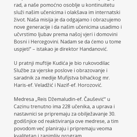
rad, a naše pomoćno osoblje u kontinuitetu
služi našim učenicima i olakšava im internatski
život. Naša misija je da odgajamo i obrazujemo
nove generacije i da našim učenicima usadimo i
učvrstimo ljubav prema našoj vjeri i domovini
Bosni i Hercegovini. Nadam se da ćemo u tome
uspjeti“ – istakao je direktor Handanović.
U pratnji muftije Kudića je bio rukovodilac
Službe za vjerske poslove i obrazovanje i
saradnik za medije Mufijstva bihaćkog mr.
Haris-ef. Veladžić i Nazif-ef. Horozović.
Medresa „Reis Džemaludin-ef. Čaušević“ u
Cazinu trenutno ima 228 učenika, a uprava i
nastavnici se pripremaju za obilježavanje 30.
godišnjice od reaktiviranja ove medrese, a tim
povodom već planiraju i pripremaju veoma
kvalitetan i zanimljiv program.