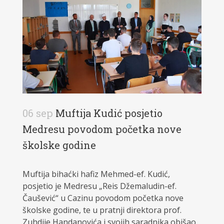
06 sep
Muftija Kudić posjetio
Medresu povodom početka nove
školske godine
Muftija bihaćki hafiz Mehmed-ef. Kudić,
posjetio je Medresu „Reis Džemaludin-ef.
Čaušević“ u Cazinu povodom početka nove
školske godine, te u pratnji direktora prof.
Zuhdije Handanovića i svojih saradnika obišao