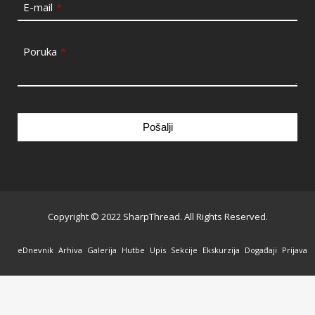
E-mail
*
Poruka
*
Pošalji
This
field
should
be
Copyright © 2022 SharpThread. All Rights Reserved.
left
blank
eDnevnik
Arhiva
Galerija
Hutbe
Upis
Sekcije
Ekskurzija
Događaji
Prijava