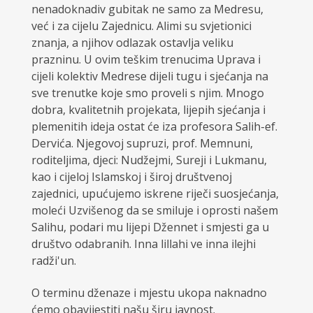
nenadoknadiv gubitak ne samo za Medresu,
već i za cijelu Zajednicu. Alimi su svjetionici
znanja, a njihov odlazak ostavlja veliku
prazninu. U ovim teškim trenucima Uprava i
cijeli kolektiv Medrese dijeli tugu i sjećanja na
sve trenutke koje smo proveli s njim. Mnogo
dobra, kvalitetnih projekata, lijepih sjećanja i
plemenitih ideja ostat će iza profesora Salih-ef.
Dervića. Njegovoj supruzi, prof. Memnuni,
roditeljima, djeci: Nudžejmi, Sureji i Lukmanu,
kao i cijeloj Islamskoj i široj društvenoj
zajednici, upućujemo iskrene riječi suosjećanja,
moleći Uzvišenog da se smiluje i oprosti našem
Salihu, podari mu lijepi Džennet i smjesti ga u
društvo odabranih. Inna lillahi ve inna ilejhi
radži'un.
O terminu dženaze i mjestu ukopa naknadno
ćemo obavijestiti našu širu javnost.