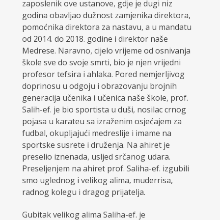
zaposlenik ove ustanove, gdje je dugi niz
godina obavljao dužnost zamjenika direktora,
pomoćnika direktora za nastavu, a u mandatu
od 2014. do 2018. godine i direktor naše
Medrese. Naravno, cijelo vrijeme od osnivanja
škole sve do svoje smrti, bio je njen vrijedni
profesor tefsira i ahlaka. Pored nemjerljivog
doprinosu u odgoju i obrazovanju brojnih
generacija učenika i učenica naše škole, prof.
Salih-ef. je bio sportista u duši, nosilac crnog
pojasa u karateu sa izraženim osjećajem za
fudbal, okupljajući medreslije i imame na
sportske susrete i druženja. Na ahiret je
preselio iznenada, usljed srčanog udara.
Preseljenjem na ahiret prof. Saliha-ef. izgubili
smo uglednog i velikog alima, muderrisa,
radnog kolegu i dragog prijatelja.
Gubitak velikog alima Saliha-ef. je