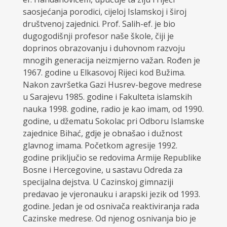
saosjećanja porodici, cijeloj Islamskoj i široj
društvenoj zajednici. Prof. Salih-ef. je bio
dugogodišnji profesor naše škole, čiji je
doprinos obrazovanju i duhovnom razvoju
mnogih generacija neizmjerno važan. Rođen je
1967. godine u Elkasovoj Rijeci kod Bužima.
Nakon završetka Gazi Husrev-begove medrese
u Sarajevu 1985. godine i Fakulteta islamskih
nauka 1998. godine, radio je kao imam, od 1990.
godine, u džematu Sokolac pri Odboru Islamske
zajednice Bihać, gdje je obnašao i dužnost
glavnog imama. Početkom agresije 1992.
godine priključio se redovima Armije Republike
Bosne i Hercegovine, u sastavu Odreda za
specijalna dejstva. U Cazinskoj gimnaziji
predavao je vjeronauku i arapski jezik od 1993.
godine. Jedan je od osnivača reaktiviranja rada
Cazinske medrese. Od njenog osnivanja bio je