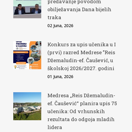
predavanje povodom
obilježavanja Dana bijelih
traka
02 Juna, 2026
Konkurs za upis učenika u I
(prvi) razred Medrese ”Reis
Džemaludin-ef. Čaušević, u
školskoj 2026/2027. godini
01 Juna, 2026
Medresa „Reis Džemaludin-
ef. Čaušević“ planira upis 75
učenika: Od vrhunskih
rezultata do odgoja mladih
lidera