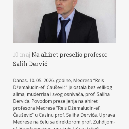
10 maj
Na ahiret preselio profesor
Salih Dervić
Danas, 10. 05. 2026. godine, Medresa “Reis
Džemaludin-ef. Čaušević“ je ostala bez velikog
alima, muderrisa i svog osnivača, prof. Saliha
Dervića. Povodom preseljenja na ahiret
profesora Medrese “Reis Džemaludin-ef.
Čaušević” u Cazinu prof. Saliha Dervića, Uprava
Medrese na čelu sa direktorom prof. Zuhdijom-
ef. Handanovićem, upućuje ta'ziju i riječi