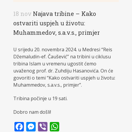
18 nov
Najava tribine – Kako
ostvariti uspjeh u životu:
Muhammedov, s.a.v.s., primjer
U srijedu 20. novembra 2024. u Medresi “Reis
Džemaludin-ef. Čaušević” na tribini u ciklusu
tribina Islam u vremenu ugostit ćemo
uvaženog prof. dr. Zuhdiju Hasanovića. On će
govoriti o temi “Kako ostvariti uspjeh u životu:
Muhammedov, s.a.v.s., primjer”.
Tribina počinje u 19 sati.
Dobro nam došli!
Facebook
Messenger
Viber
WhatsApp