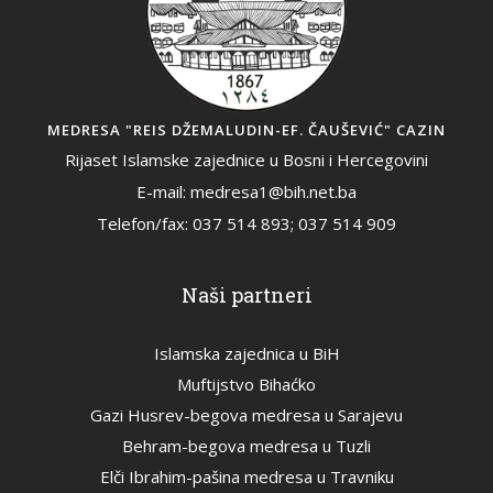
MEDRESA "REIS DŽEMALUDIN-EF. ČAUŠEVIĆ" CAZIN
Rijaset Islamske zajednice u Bosni i Hercegovini
E-mail: medresa1@bih.net.ba
Telefon/fax: 037 514 893; 037 514 909
Naši partneri
Islamska zajednica u BiH
Muftijstvo Bihaćko
Gazi Husrev-begova medresa u Sarajevu
Behram-begova medresa u Tuzli
Elči Ibrahim-pašina medresa u Travniku