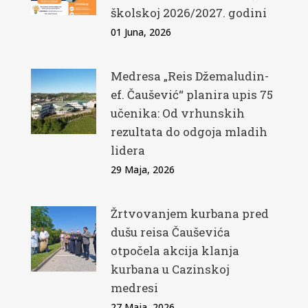
školskoj 2026/2027. godini
01 Juna, 2026
Medresa „Reis Džemaludin-
ef. Čaušević“ planira upis 75
učenika: Od vrhunskih
rezultata do odgoja mladih
lidera
29 Maja, 2026
Žrtvovanjem kurbana pred
dušu reisa Čauševića
otpočela akcija klanja
kurbana u Cazinskoj
medresi
27 Maja, 2026