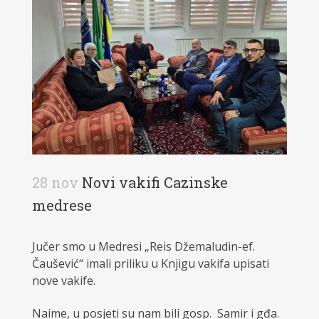
28 nov
Novi vakifi Cazinske
medrese
Jučer smo u Medresi „Reis Džemaludin-ef.
Čaušević“ imali priliku u Knjigu vakifa upisati
nove vakife.
Naime, u posjeti su nam bili gosp. Samir i gđa.