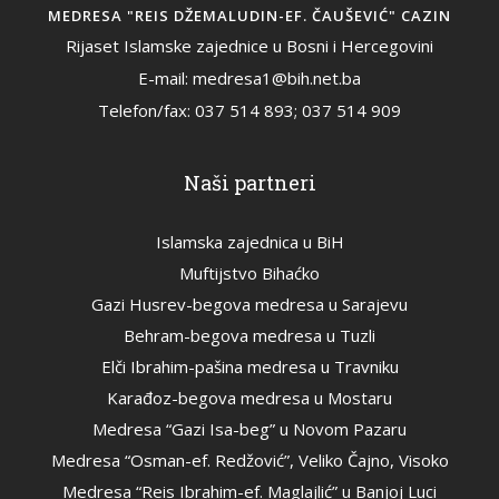
MEDRESA "REIS DŽEMALUDIN-EF. ČAUŠEVIĆ" CAZIN
Rijaset Islamske zajednice u Bosni i Hercegovini
E-mail: medresa1@bih.net.ba
Telefon/fax: 037 514 893; 037 514 909
Naši partneri
Islamska zajednica u BiH
Muftijstvo Bihaćko
Gazi Husrev-begova medresa u Sarajevu
Behram-begova medresa u Tuzli
Elči Ibrahim-pašina medresa u Travniku
Karađoz-begova medresa u Mostaru
Medresa “Gazi Isa-beg” u Novom Pazaru
Medresa “Osman-ef. Redžović”, Veliko Čajno, Visoko
Medresa “Reis Ibrahim-ef. Maglajlić” u Banjoj Luci