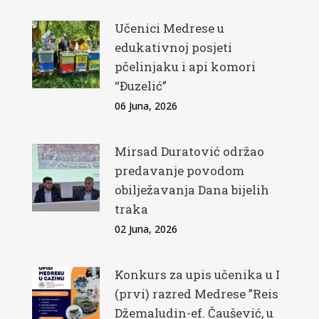
Učenici Medrese u
edukativnoj posjeti
pčelinjaku i api komori
“Đuzelić”
06 Juna, 2026
Mirsad Duratović održao
predavanje povodom
obilježavanja Dana bijelih
traka
02 Juna, 2026
Konkurs za upis učenika u I
(prvi) razred Medrese ”Reis
Džemaludin-ef. Čaušević, u