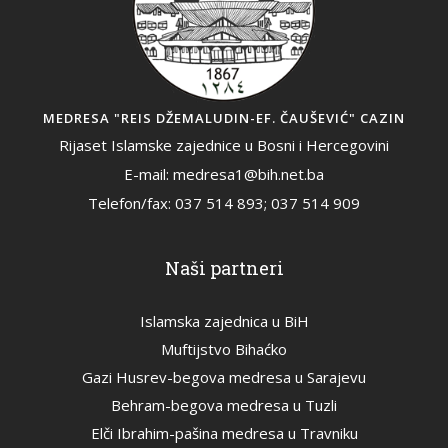
MEDRESA "REIS DŽEMALUDIN-EF. ČAUŠEVIĆ" CAZIN
Rijaset Islamske zajednice u Bosni i Hercegovini
E-mail: medresa1@bih.net.ba
Telefon/fax: 037 514 893; 037 514 909
Naši partneri
Islamska zajednica u BiH
Muftijstvo Bihaćko
Gazi Husrev-begova medresa u Sarajevu
Behram-begova medresa u Tuzli
Elči Ibrahim-pašina medresa u Travniku