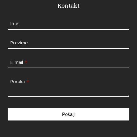
Kontakt
Ime
Prezime
E-mail
*
Poruka
*
Pošalji
This
field