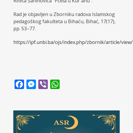
Rifeta Šahinovića “Pčela u Kur'anu”.
Rad je objavljen u Zborniku radova Islamskog
pedagoškog fakulteta u Bihaću, Bihać, 17(17),
pp. 53–77.
https://ipf.unbi.ba/ojs/index.php/zbornik/article/view
Facebook
Messenger
Viber
WhatsApp