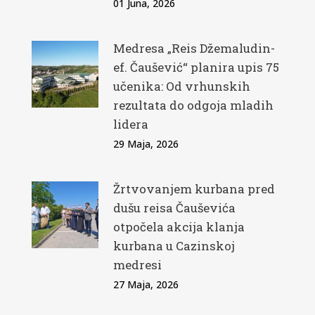
01 Juna, 2026
Medresa „Reis Džemaludin-
ef. Čaušević“ planira upis 75
učenika: Od vrhunskih
rezultata do odgoja mladih
lidera
29 Maja, 2026
Žrtvovanjem kurbana pred
dušu reisa Čauševića
otpočela akcija klanja
kurbana u Cazinskoj
medresi
27 Maja, 2026