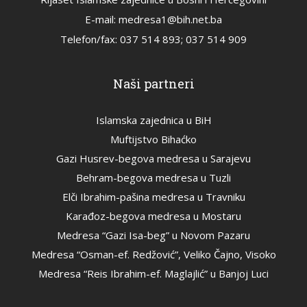
E-mail: medresa1@bih.net.ba
Telefon/fax: 037 514 893; 037 514 909
Naši partneri
Islamska zajednica u BiH
Muftijstvo Bihaćko
Gazi Husrev-begova medresa u Sarajevu
Behram-begova medresa u Tuzli
Elči Ibrahim-pašina medresa u Travniku
Karađoz-begova medresa u Mostaru
Medresa “Gazi Isa-beg” u Novom Pazaru
Medresa “Osman-ef. Redžović”, Veliko Čajno, Visoko
Medresa “Reis Ibrahim-ef. Maglajlić” u Banjoj Luci