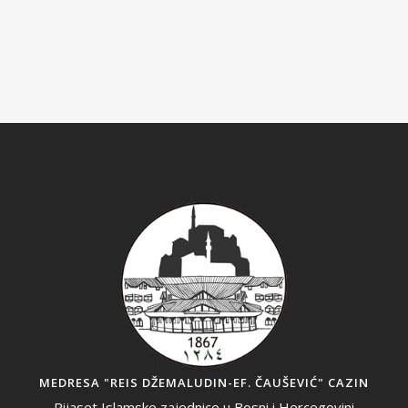
MEDRESA "REIS DŽEMALUDIN-EF. ČAUŠEVIĆ" CAZIN
Rijaset Islamske zajednice u Bosni i Hercegovini