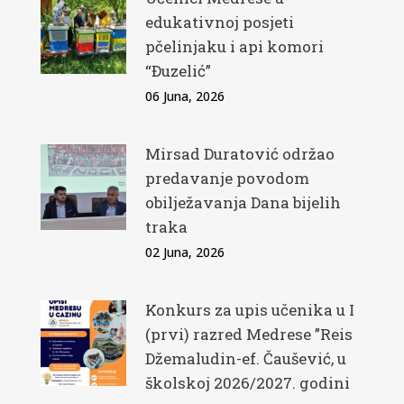
edukativnoj posjeti
pčelinjaku i api komori
“Đuzelić”
06 Juna, 2026
Mirsad Duratović održao
predavanje povodom
obilježavanja Dana bijelih
traka
02 Juna, 2026
Konkurs za upis učenika u I
(prvi) razred Medrese ”Reis
Džemaludin-ef. Čaušević, u
školskoj 2026/2027. godini