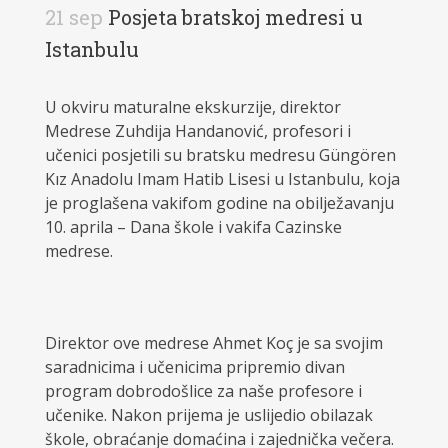
21 sep
Posjeta bratskoj medresi u
Istanbulu
U okviru maturalne ekskurzije, direktor
Medrese Zuhdija Handanović, profesori i
učenici posjetili su bratsku medresu Güngören
Kız Anadolu Imam Hatib Lisesi u Istanbulu, koja
je proglašena vakifom godine na obilježavanju
10. aprila – Dana škole i vakifa Cazinske
medrese.
Direktor ove medrese Ahmet Koç je sa svojim
saradnicima i učenicima pripremio divan
program dobrodošlice za naše profesore i
učenike. Nakon prijema je uslijedio obilazak
škole, obraćanje domaćina i zajednička večera.