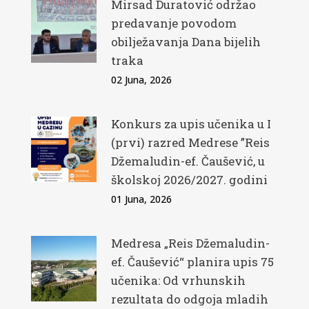
Mirsad Duratović održao
predavanje povodom
obilježavanja Dana bijelih
traka
02 Juna, 2026
Konkurs za upis učenika u I
(prvi) razred Medrese ”Reis
Džemaludin-ef. Čaušević, u
školskoj 2026/2027. godini
01 Juna, 2026
Medresa „Reis Džemaludin-
ef. Čaušević“ planira upis 75
učenika: Od vrhunskih
rezultata do odgoja mladih