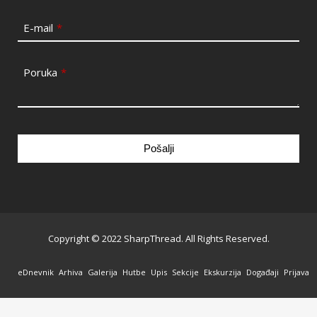
E-mail
*
Poruka
*
Pošalji
This
field
should
be
Copyright © 2022 SharpThread. All Rights Reserved.
left
blank
eDnevnik
Arhiva
Galerija
Hutbe
Upis
Sekcije
Ekskurzija
Događaji
Prijava