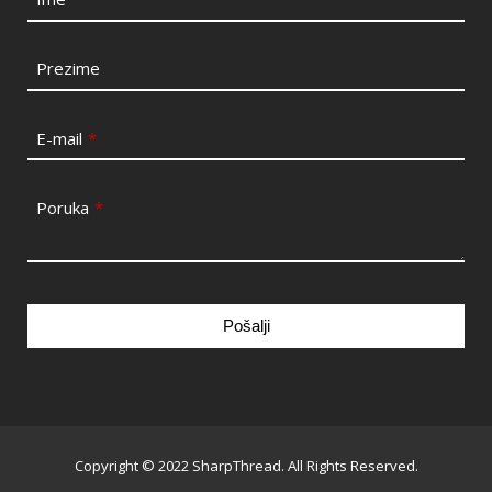
Prezime
E-mail
*
Poruka
*
Pošalji
This
field
should
be
Copyright © 2022 SharpThread. All Rights Reserved.
left