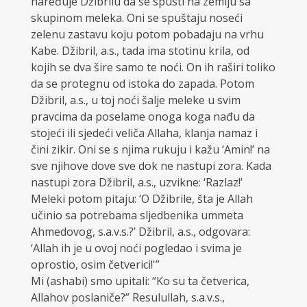
naređuje Džibrilu da se spusti na zemlju sa
skupinom meleka. Oni se spuštaju noseći
zelenu zastavu koju potom pobadaju na vrhu
Kabe. Džibril, a.s., tada ima stotinu krila, od
kojih se dva šire samo te noći. On ih raširi toliko
da se protegnu od istoka do zapada. Potom
Džibril, a.s., u toj noći šalje meleke u svim
pravcima da poselame onoga koga nađu da
stojeći ili sjedeći veliča Allaha, klanja namaz i
čini zikir. Oni se s njima rukuju i kažu ‘Amin!’ na
sve njihove dove sve dok ne nastupi zora. Kada
nastupi zora Džibril, a.s., uzvikne: ‘Razlaz!’
Meleki potom pitaju: ‘O Džibrile, šta je Allah
učinio sa potrebama sljedbenika ummeta
Ahmedovog, s.a.v.s.?’ Džibril, a.s., odgovara:
‘Allah ih je u ovoj noći pogledao i svima je
oprostio, osim četverici!'”
Mi (ashabi) smo upitali: “Ko su ta četverica,
Allahov poslaniče?” Resulullah, s.a.v.s.,