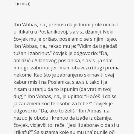
Tirmizi)
Ibn ‘Abbas, r.a., prenosi da jednom prilikom bio
u ‘itikafu u Poslanikovoj, s.a.v.s., džamiji. Neki
čovjek mu je prišao, poselamio se s njim i sjeo.
Ibn ‘Abbas, r.a., rekao mu je: “Vidim da izgledaš
tužan i zabrinut.” čovjek je odgovorio: “Da,
amidžiću Allahovog poslanika, s.a.v.s., ja sam
mnogo zabrinut jer imam obavezu (dug) prema
nekome. Kao što je zabranjeno skrnaviti ovaj
kabur (misli na Poslanika, s.a.v.s.), tako i ja
nisam u stanju da to ispunim (da vratim tvoj
dug)!” Ibn ‘Abbas, r.a., je upitao: “Hoćeš li da se
ja zauzmem kod te osobe za tebe?” čovjek je
odgovorio: “Da, ako to želiš.” Ibn Abbas, r.a.,
nazuo je obuću i krenuo da izađe iz džamije.
čovjek, vidjevši to, reče: “Jesi li zaboravio da si u
i'tikafu?” Sa suzama koje su mu (na)punile oči