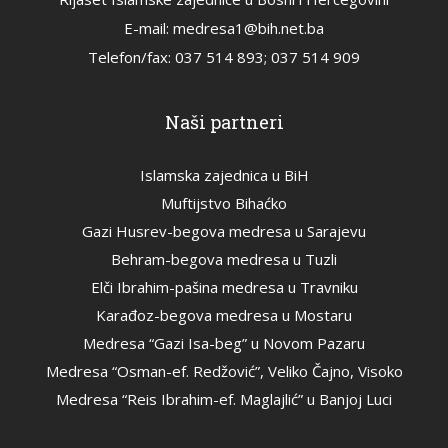
E-mail: medresa1@bih.net.ba
Telefon/fax: 037 514 893; 037 514 909
Naši partneri
Islamska zajednica u BiH
Muftijstvo Bihaćko
Gazi Husrev-begova medresa u Sarajevu
Behram-begova medresa u Tuzli
Elči Ibrahim-pašina medresa u Travniku
Karađoz-begova medresa u Mostaru
Medresa “Gazi Isa-beg” u Novom Pazaru
Medresa “Osman-ef. Redžović”, Veliko Čajno, Visoko
Medresa “Reis Ibrahim-ef. Maglajlić” u Banjoj Luci