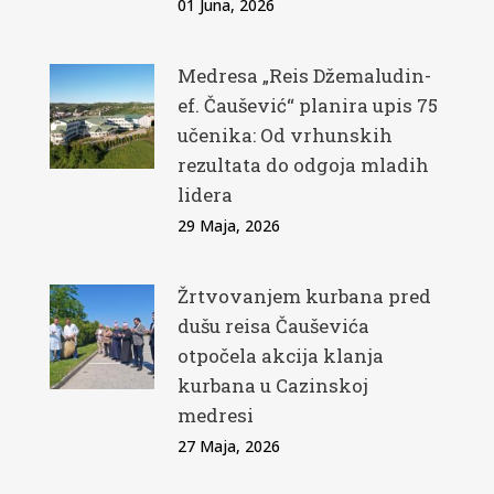
01 Juna, 2026
Medresa „Reis Džemaludin-
ef. Čaušević“ planira upis 75
učenika: Od vrhunskih
rezultata do odgoja mladih
lidera
29 Maja, 2026
Žrtvovanjem kurbana pred
dušu reisa Čauševića
otpočela akcija klanja
kurbana u Cazinskoj
medresi
27 Maja, 2026