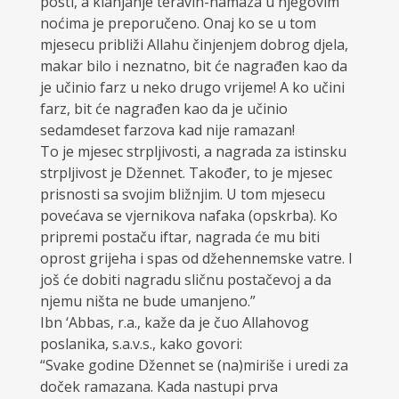
posti, a klanjanje teravih-namaza u njegovim
noćima je preporučeno. Onaj ko se u tom
mjesecu približi Allahu činjenjem dobrog djela,
makar bilo i neznatno, bit će nagrađen kao da
je učinio farz u neko drugo vrijeme! A ko učini
farz, bit će nagrađen kao da je učinio
sedamdeset farzova kad nije ramazan!
To je mjesec strpljivosti, a nagrada za istinsku
strpljivost je Džennet. Također, to je mjesec
prisnosti sa svojim bližnjim. U tom mjesecu
povećava se vjernikova nafaka (opskrba). Ko
pripremi postaču iftar, nagrada će mu biti
oprost grijeha i spas od džehennemske vatre. I
još će dobiti nagradu sličnu postačevoj a da
njemu ništa ne bude umanjeno.”
Ibn ‘Abbas, r.a., kaže da je čuo Allahovog
poslanika, s.a.v.s., kako govori:
“Svake godine Džennet se (na)miriše i uredi za
doček ramazana. Kada nastupi prva