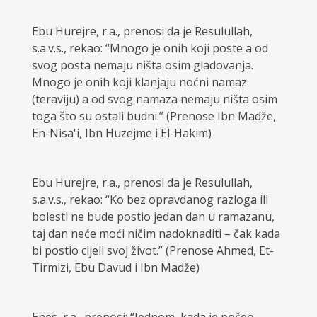
Ebu Hurejre, r.a., prenosi da je Resulullah,
s.a.v.s., rekao: “Mnogo je onih koji poste a od
svog posta nemaju ništa osim gladovanja.
Mnogo je onih koji klanjaju noćni namaz
(teraviju) a od svog namaza nemaju ništa osim
toga što su ostali budni.” (Prenose Ibn Madže,
En-Nisa'i, Ibn Huzejme i El-Hakim)
Ebu Hurejre, r.a., prenosi da je Resulullah,
s.a.v.s., rekao: “Ko bez opravdanog razloga ili
bolesti ne bude postio jedan dan u ramazanu,
taj dan neće moći ničim nadoknaditi – čak kada
bi postio cijeli svoj život.” (Prenose Ahmed, Et-
Tirmizi, Ebu Davud i Ibn Madže)