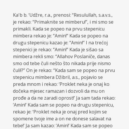
Ka'b b. ‘Udžre, r.a., prenosi: “Resulullah, s.a.v.s.,
je rekao: “Primaknite se mimberu!”, i mi smo se
primakli. Kada se popeo na prvu stepenicu
mimbera rekao je: “Amin!” Kada se popeo na
drugu stepenicu kazao je: “Amin!” I na trećoj
stepenici je rekao: “Amin!” Kada je sišao sa
mimbera rekli smo: “Allahov Poslaniče, danas
smo od tebe čuli nešto što nikada prije nismo
čuli!?” On je rekao: “Kada sam se popeo na prvu
stepenicu mimbera Džibril, a.s., pojavio se
preda mnom i rekao: ‘Proklet neka je onaj ko
dočeka mjesec ramazan i dozvoli da mu on
prođe a da ne zaradi oprost!’ Ja sam tada rekao:
‘Amin!’ Kada sam se popeo na drugu stepenicu,
rekao je: ‘Proklet neka je onaj pred kojim se
spomene tvoje ime a on ne donese salavat na
tebe!’ Ja sam kazao: ‘Amin!’ Kada sam se popeo