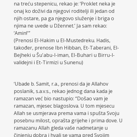
na treću stepenicu, rekao je: ‘Proklet neka je
onaj ko doživi da njegovi roditelji ili jedan od
njih ostare, pa ga njegovo služenje i briga o
njima ne uvede u Džennet.’ Ja sam rekao:
‘Amin!'”
(Prenosi El-Hakim u El-Mustedreku. Hadis,
također, prenose Ibn Hibban, Et-Taberani, El-
Bejheki u Šu'abu-l-iman, El-Buhari u Birru-l-
validejni i Et-Tirmizi u Sunenu)
‘Ubade b. Samit, r.a., prenosi da je Allahov
poslanik, s.a.v.s., rekao jednog dana kada je
ramazan već bio nastupio: “Došao vam je
ramazan, mjesec blagoslova. U tom mjesecu
Allah se usmjerava prema vama i spušta Svoju
posebnu milost, oprašta grijehe i prima dove. U
ramazanu Allah gleda vaše nadmetanje u
činjenju dobra i hvali se vama pred Svojim