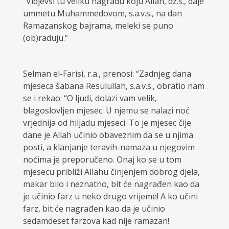
“Vidjevši tu veliku nagradu koju Allah, dž.š., daje
ummetu Muhammedovom, s.a.v.s., na dan
Ramazanskog bajrama, meleki se puno
(ob)raduju.”
Selman el-Farisi, r.a., prenosi: “Zadnjeg dana
mjeseca šabana Resulullah, s.a.v.s., obratio nam
se i rekao: “O ljudi, dolazi vam velik,
blagoslovljen mjesec. U njemu se nalazi noć
vrjednija od hiljadu mjeseci. To je mjesec čije
dane je Allah učinio obaveznim da se u njima
posti, a klanjanje teravih-namaza u njegovim
noćima je preporučeno. Onaj ko se u tom
mjesecu približi Allahu činjenjem dobrog djela,
makar bilo i neznatno, bit će nagrađen kao da
je učinio farz u neko drugo vrijeme! A ko učini
farz, bit će nagrađen kao da je učinio
sedamdeset farzova kad nije ramazan!