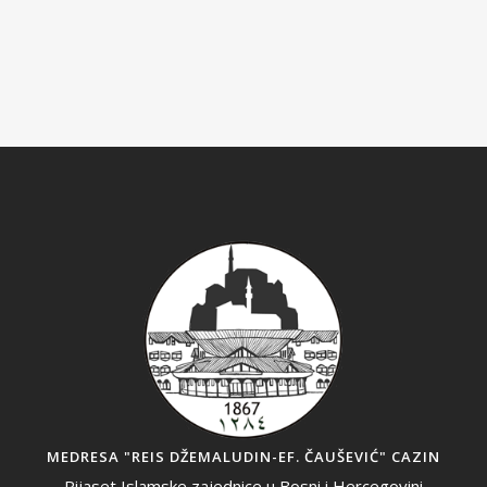
MEDRESA "REIS DŽEMALUDIN-EF. ČAUŠEVIĆ" CAZIN
Rijaset Islamske zajednice u Bosni i Hercegovini