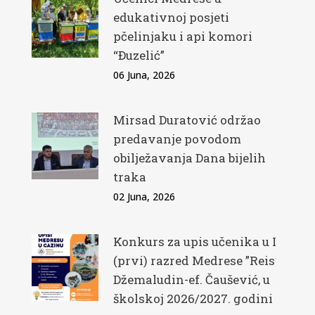
edukativnoj posjeti
pčelinjaku i api komori
“Đuzelić”
06 Juna, 2026
Mirsad Duratović održao
predavanje povodom
obilježavanja Dana bijelih
traka
02 Juna, 2026
Konkurs za upis učenika u I
(prvi) razred Medrese ”Reis
Džemaludin-ef. Čaušević, u
školskoj 2026/2027. godini