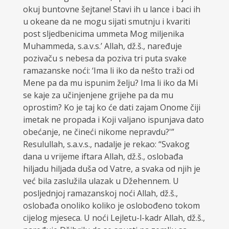
okuj buntovne šejtane! Stavi ih u lance i baci ih
u okeane da ne mogu sijati smutnju i kvariti
post sljedbenicima ummeta Mog miljenika
Muhammeda, s.a.v.s.’ Allah, dž.š., naređuje
pozivaču s nebesa da poziva tri puta svake
ramazanske noći: ‘Ima li iko da nešto traži od
Mene pa da mu ispunim želju? Ima li iko da Mi
se kaje za učinjenjene grijehe pa da mu
oprostim? Ko je taj ko će dati zajam Onome čiji
imetak ne propada i Koji valjano ispunjava dato
obećanje, ne čineći nikome nepravdu?'”
Resulullah, s.a.v.s., nadalje je rekao: “Svakog
dana u vrijeme iftara Allah, dž.š., oslobađa
hiljadu hiljada duša od Vatre, a svaka od njih je
već bila zaslužila ulazak u Džehennem. U
posljednjoj ramazanskoj noći Allah, dž.š.,
oslobađa onoliko koliko je oslobođeno tokom
cijelog mjeseca. U noći Lejletu-l-kadr Allah, dž.š.,