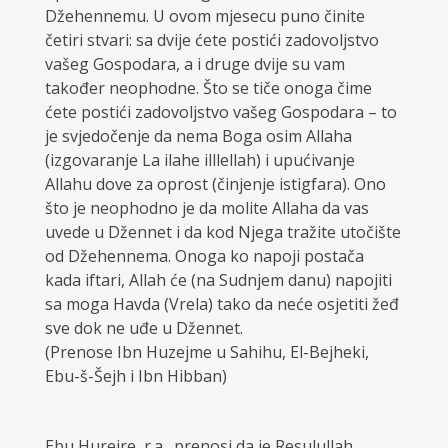
Džehennemu. U ovom mjesecu puno činite
četiri stvari: sa dvije ćete postići zadovoljstvo
vašeg Gospodara, a i druge dvije su vam
također neophodne. Što se tiče onoga čime
ćete postići zadovoljstvo vašeg Gospodara – to
je svjedočenje da nema Boga osim Allaha
(izgovaranje La ilahe illlellah) i upućivanje
Allahu dove za oprost (činjenje istigfara). Ono
što je neophodno je da molite Allaha da vas
uvede u Džennet i da kod Njega tražite utočište
od Džehennema. Onoga ko napoji postača
kada iftari, Allah će (na Sudnjem danu) napojiti
sa moga Havda (Vrela) tako da neće osjetiti žeđ
sve dok ne uđe u Džennet.
(Prenose Ibn Huzejme u Sahihu, El-Bejheki,
Ebu-š-Šejh i Ibn Hibban)
Ebu Hurejre, r.a., prenosi da je Resulullah,