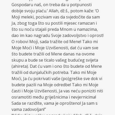
Gospodaru naš, on treba da u potpunosti
dobije svoju plaću.’ Allah, dž.š., potom kaže: ‘O
Moji meleki, pozivam vas da svjedočite da sam
Ja, zbog toga što su postili mjesec ramazan i
što su noću stajali preda Mnom u namazima,
dao im kao nagradu Svoje zadovoljstvo i oprost!
O robovi Moji, sada tražite od Mene! Tako mi
Moje Moći i Moje Uzvišenosti, dat ću vam sve
što budete tražili od Mene danas na ovome
skupu a bude se ticalo vašeg budućeg svijeta
(ahireta). Dat ću vam i ono što budete od Mene
tražili od dunjalučkih potreba. Tako mi Moje
Moći, Ja ću pokrivati vaše (po)greške sve dok vi
budete pazili na Moje odredbe! Tako mi Moje
časti i Moje Uzvišenosti, Ja vas neću poniziti niti
osramotiti među griješnicima i nevjernicima!
Sada se raziđite, vama je oprošteno! Ja sam s
vama zadovoljan!”