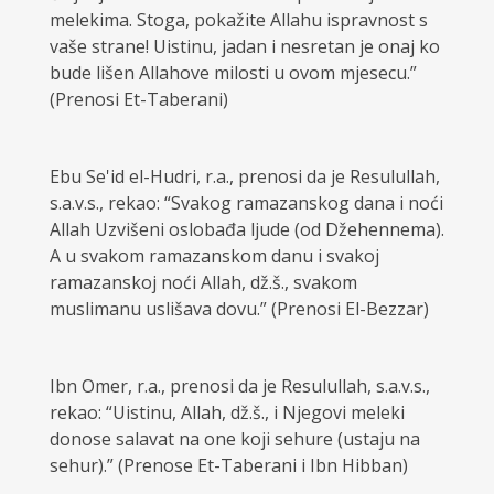
melekima. Stoga, pokažite Allahu ispravnost s
vaše strane! Uistinu, jadan i nesretan je onaj ko
bude lišen Allahove milosti u ovom mjesecu.”
(Prenosi Et-Taberani)
Ebu Se'id el-Hudri, r.a., prenosi da je Resulullah,
s.a.v.s., rekao: “Svakog ramazanskog dana i noći
Allah Uzvišeni oslobađa ljude (od Džehennema).
A u svakom ramazanskom danu i svakoj
ramazanskoj noći Allah, dž.š., svakom
muslimanu uslišava dovu.” (Prenosi El-Bezzar)
Ibn Omer, r.a., prenosi da je Resulullah, s.a.v.s.,
rekao: “Uistinu, Allah, dž.š., i Njegovi meleki
donose salavat na one koji sehure (ustaju na
sehur).” (Prenose Et-Taberani i Ibn Hibban)