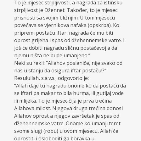
To je mjesec strpljivosti, a nagrada za istinsku
strpljivost je Džennet. Također, to je mjesec
prisnosti sa svojim bližnjim. U tom mjesecu
povećava se vjernikova nafaka (opskrba). Ko
pripremi postaču iftar, nagrada će mu biti
oprost grijeha i spas od džehennemske vatre. I
još će dobiti nagradu sličnu postačevoj a da
njemu ništa ne bude umanjeno.”
Neki su rekli: “Allahov poslaniče, nije svako od
nas u stanju da osigura iftar postaču!?”
Resulullah, s.a.v.s., odgovorio je:
“Allah daje tu nagradu onome ko da postaču da
se iftari pa makar to bila hurma, ili gutljaj vode
ili mlijeka. To je mjesec čija je prva trećina
Allahova milost. Njegova druga trećina donosi
Allahov oprost a njegov završetak je spas od
džehennemske vatre. Onome ko umanji teret
svome slugi (robu) u ovom mjesecu, Allah će
oprostiti i osloboditi ga boravka u