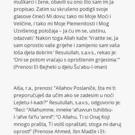
muškarci i žene, obavili su ono što sam im Ja
propisao. Zatim su skrušeno podigli svoje
glasove čineći Mi dovu; tako mi Moje Moći i
Veličine, i tako mi Moje Plemenitosti i Mog
Uzvišenog položaja – Ja ću im se, uistinu,
odazvati.’ Nakon toga Allah kaže: ‘Vratite se, Ja
sam oprostio vaše grijehe i zamijenio sam vaša
loša djela dobrim.’ Resulullah, s.a.v.s., rekao je:
‘Oni se potom vraćaju s oproštenim grijesima.'”
(Prenosi El-Bejheki u djelu Šu'abu-l-iman)
Aiša, r.a., prenosi: “Allahov Poslaniče, šta mi ti
preporučuješ da učim ako se zadesim u noći
Lejletu-l-kadr?” Resulullah, s.a.v.s., odgovorio je:
“Reci: “Allahumme, inneke ‘afuvvun tuhibbu-
l-‘afve fa'fu ‘anni!”; “O Allahu, Ti si Onaj Koji
mnogo prašta, Ti voliš opraštati, stoga mi daruj
oprost!” (Prenose Ahmed, Ibn Madže i Et-