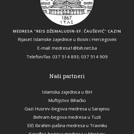
MEDRESA "REIS DŽEMALUDIN-EF. ČAUŠEVIĆ" CAZIN
Rijaset Islamske zajednice u Bosni i Hercegovini
E-mail: medresa1@bih.net.ba
Telefon/fax: 037 514 893; 037 514 909
Naši partneri
Islamska zajednica u BiH
Muftijstvo Bihaćko
Gazi Husrev-begova medresa u Sarajevu
Behram-begova medresa u Tuzli
Elči Ibrahim-pašina medresa u Travniku
Karađoz-begova medresa u Mostaru