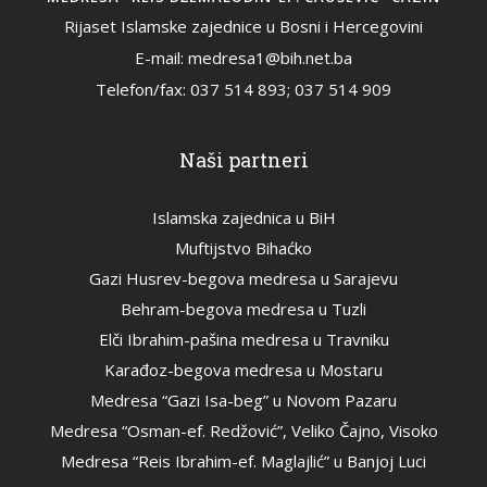
Rijaset Islamske zajednice u Bosni i Hercegovini
E-mail: medresa1@bih.net.ba
Telefon/fax: 037 514 893; 037 514 909
Naši partneri
Islamska zajednica u BiH
Muftijstvo Bihaćko
Gazi Husrev-begova medresa u Sarajevu
Behram-begova medresa u Tuzli
Elči Ibrahim-pašina medresa u Travniku
Karađoz-begova medresa u Mostaru
Medresa “Gazi Isa-beg” u Novom Pazaru
Medresa “Osman-ef. Redžović”, Veliko Čajno, Visoko
Medresa “Reis Ibrahim-ef. Maglajlić” u Banjoj Luci