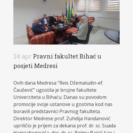
24 apr
Pravni fakultet Bihać u
posjeti Medresi
Ovih dana Medresa “Reis Džemaludin-ef.
Čaušević” ugostila je brojne fakultete
Univerziteta u Bihaću. Danas su povodom
promocije svoje ustanove u gostima kod nas
boravili predstavnici Pravnog fakulteta.
Direktor Medrese prof. Zuhdija Handanović
upriličio je prijem za dekana prof. dr. sc. Suada
Hamzabegovića, doc. dr. sc. Belmu Bajrić kao i