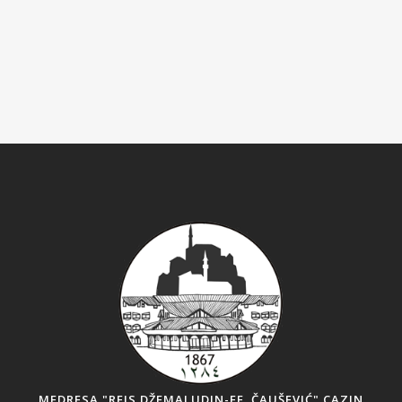
MEDRESA "REIS DŽEMALUDIN-EF. ČAUŠEVIĆ" CAZIN