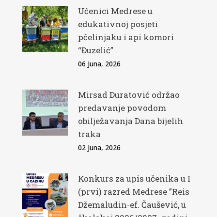
Učenici Medrese u
edukativnoj posjeti
pčelinjaku i api komori
“Đuzelić”
06 Juna, 2026
Mirsad Duratović održao
predavanje povodom
obilježavanja Dana bijelih
traka
02 Juna, 2026
Konkurs za upis učenika u I
(prvi) razred Medrese ”Reis
Džemaludin-ef. Čaušević, u