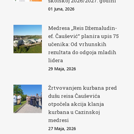
školskoj 2026/2027. godini
01 Juna, 2026
Medresa „Reis Džemaludin-
ef. Čaušević“ planira upis 75
učenika: Od vrhunskih
rezultata do odgoja mladih
lidera
29 Maja, 2026
Žrtvovanjem kurbana pred
dušu reisa Čauševića
otpočela akcija klanja
kurbana u Cazinskoj
medresi
27 Maja, 2026