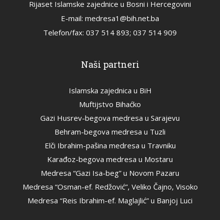
Rijaset Islamske zajednice u Bosni i Hercegovini
E-mail: medresa1@bih.net.ba
Telefon/fax: 037 514 893; 037 514 909
Naši partneri
Islamska zajednica u BiH
Muftijstvo Bihaćko
Gazi Husrev-begova medresa u Sarajevu
Behram-begova medresa u Tuzli
Elči Ibrahim-pašina medresa u Travniku
Karađoz-begova medresa u Mostaru
Medresa “Gazi Isa-beg” u Novom Pazaru
Medresa “Osman-ef. Redžović”, Veliko Čajno, Visoko
Medresa “Reis Ibrahim-ef. Maglajlić” u Banjoj Luci