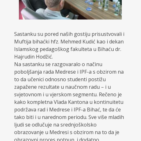
Sastanku su pored naših gostiju prisustvovali i
Muftija bihaćki hfz. Mehmed Kudić kao i dekan
Islamskog pedagoškog fakulteta u Bihaću dr.
Hajrudin Hodžić.
Na sastanku se razgovaralo o načinu
poboljšanja rada Medrese i IPF-a s obzirom na
to da učenici odnosno studenti postižu
zapažene rezultate u naučnom radu – i u
svjetovnom i u vjerskom segmentu. Rečeno je
kako kompletna Vlada Kantona u kontinuitetu
podržava rad i Medrese i IPF-a Bihać, te da će
tako biti i u narednom periodu. Sve više mladih
ljudi se odlučuje na srednjoškolsko
obrazovanje u Medresi s obzirom na to da je
obrazovni proces potpun, i dodatno