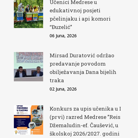
Učenici Medrese u
edukativnoj posjeti
pčelinjaku i api komori
“Đuzelić”
06 Juna, 2026
Mirsad Duratović održao
predavanje povodom
obilježavanja Dana bijelih
traka
02 Juna, 2026
Konkurs za upis učenika u I
(prvi) razred Medrese ”Reis
Džemaludin-ef. Čaušević, u
školskoj 2026/2027. godini