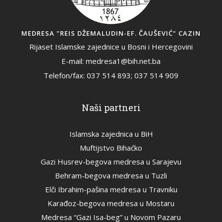
MEDRESA "REIS DŽEMALUDIN-EF. ČAUŠEVIĆ" CAZIN
Rijaset Islamske zajednice u Bosni i Hercegovini
E-mail: medresa1@bih.net.ba
Telefon/fax: 037 514 893; 037 514 909
Naši partneri
Islamska zajednica u BiH
Muftijstvo Bihaćko
Gazi Husrev-begova medresa u Sarajevu
Behram-begova medresa u Tuzli
Elči Ibrahim-pašina medresa u Travniku
Karađoz-begova medresa u Mostaru
Medresa “Gazi Isa-beg” u Novom Pazaru