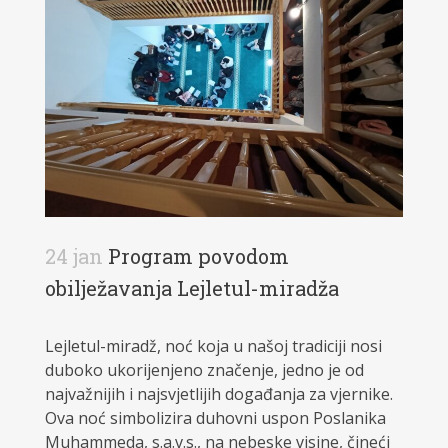
24 jan
Program povodom
obilježavanja Lejletul-miradža
Lejletul-miradž, noć koja u našoj tradiciji nosi
duboko ukorijenjeno značenje, jedno je od
najvažnijih i najsvjetlijih događanja za vjernike.
Ova noć simbolizira duhovni uspon Poslanika
Muhammeda, s.a.v.s., na nebeske visine, čineći