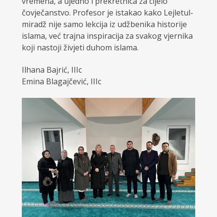
vremena, a ujedno i prekretnica za cijelo
čovječanstvo. Profesor je istakao kako Lejletul-
miradž nije samo lekcija iz udžbenika historije
islama, već trajna inspiracija za svakog vjernika
koji nastoji živjeti duhom islama.
Ilhana Bajrić, IIIc
Emina Blagajčević, IIIc