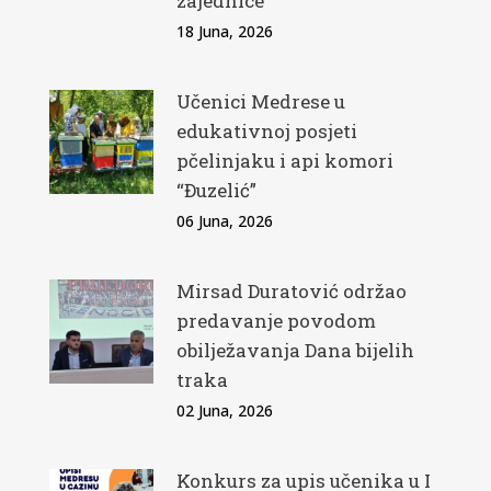
zajednice
18 Juna, 2026
Učenici Medrese u
edukativnoj posjeti
pčelinjaku i api komori
“Đuzelić”
06 Juna, 2026
Mirsad Duratović održao
predavanje povodom
obilježavanja Dana bijelih
traka
02 Juna, 2026
Konkurs za upis učenika u I