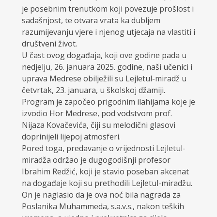
je posebnim trenutkom koji povezuje prošlost i
sadašnjost, te otvara vrata ka dubljem
razumijevanju vjere i njenog utjecaja na vlastiti i
društveni život.
U čast ovog događaja, koji ove godine pada u
nedjelju, 26. januara 2025. godine, naši učenici i
uprava Medrese obilježili su Lejletul-miradž u
četvrtak, 23. januara, u školskoj džamiji.
Program je započeo prigodnim ilahijama koje je
izvodio Hor Medrese, pod vodstvom prof.
Nijaza Kovačevića, čiji su melodični glasovi
doprinijeli lijepoj atmosferi.
Pored toga, predavanje o vrijednosti Lejletul-
miradža održao je dugogodišnji profesor
Ibrahim Redžić, koji je stavio poseban akcenat
na događaje koji su prethodili Lejletul-miradžu.
On je naglasio da je ova noć bila nagrada za
Poslanika Muhammeda, s.a.v.s., nakon teških