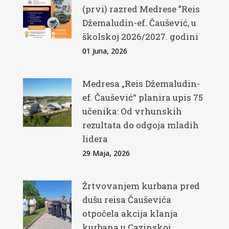
(prvi) razred Medrese ”Reis
Džemaludin-ef. Čaušević, u
školskoj 2026/2027. godini
01 Juna, 2026
Medresa „Reis Džemaludin-
ef. Čaušević“ planira upis 75
učenika: Od vrhunskih
rezultata do odgoja mladih
lidera
29 Maja, 2026
Žrtvovanjem kurbana pred
dušu reisa Čauševića
otpočela akcija klanja
kurbana u Cazinskoj