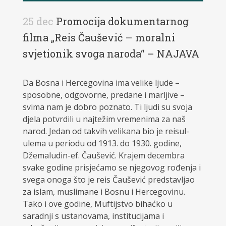
25 dec
Promocija dokumentarnog
filma „Reis Čaušević – moralni
svjetionik svoga naroda“ – NAJAVA
Da Bosna i Hercegovina ima velike ljude –
sposobne, odgovorne, predane i marljive –
svima nam je dobro poznato. Ti ljudi su svoja
djela potvrdili u najtežim vremenima za naš
narod. Jedan od takvih velikana bio je reisul-
ulema u periodu od 1913. do 1930. godine,
Džemaludin-ef. Čaušević. Krajem decembra
svake godine prisjećamo se njegovog rođenja i
svega onoga što je reis Čaušević predstavljao
za islam, muslimane i Bosnu i Hercegovinu.
Tako i ove godine, Muftijstvo bihaćko u
saradnji s ustanovama, institucijama i