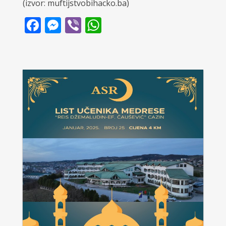
(izvor: muftijstvobihacko.ba)
Facebook
Messenger
Viber
WhatsApp