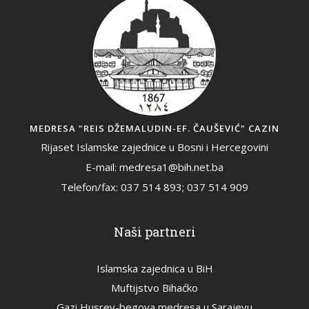
MEDRESA "REIS DŽEMALUDIN-EF. ČAUŠEVIĆ" CAZIN
Rijaset Islamske zajednice u Bosni i Hercegovini
E-mail: medresa1@bih.net.ba
Telefon/fax: 037 514 893; 037 514 909
Naši partneri
Islamska zajednica u BiH
Muftijstvo Bihaćko
Gazi Husrev-begova medresa u Sarajevu