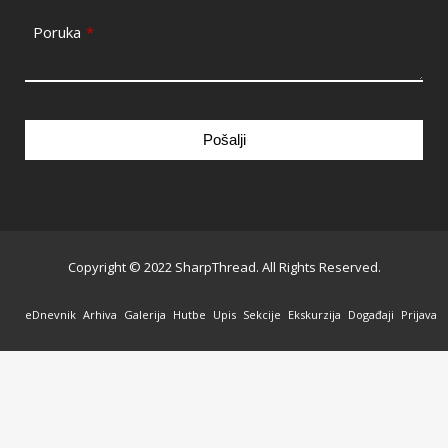
Poruka
*
Pošalji
This
field
should
be
Copyright © 2022 SharpThread. All Rights Reserved.
left
blank
eDnevnik
Arhiva
Galerija
Hutbe
Upis
Sekcije
Ekskurzija
Događaji
Prijava