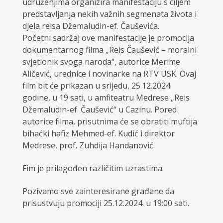
udruženjima organizira manifestaciju s ciljem
predstavljanja nekih važnih segmenata života i
djela reisa Džemaludin-ef. Čauševića.
Početni sadržaj ove manifestacije je promocija
dokumentarnog filma „Reis Čaušević – moralni
svjetionik svoga naroda“, autorice Merime
Aličević, urednice i novinarke na RTV USK. Ovaj
film bit će prikazan u srijedu, 25.12.2024.
godine, u 19 sati, u amfiteatru Medrese „Reis
Džemaludin-ef. Čaušević“ u Cazinu. Pored
autorice filma, prisutnima će se obratiti muftija
bihaćki hafiz Mehmed-ef. Kudić i direktor
Medrese, prof. Zuhdija Handanović.
Fim je prilagođen različitim uzrastima.
Pozivamo sve zainteresirane građane da
prisustvuju promociji 25.12.2024. u 19:00 sati.