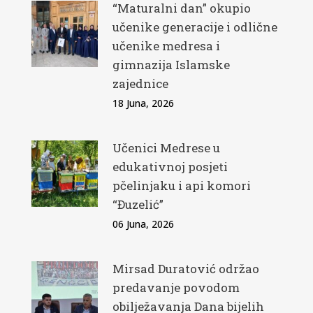
“Maturalni dan” okupio
učenike generacije i odlične
učenike medresa i
gimnazija Islamske
zajednice
18 Juna, 2026
Učenici Medrese u
edukativnoj posjeti
pčelinjaku i api komori
“Đuzelić”
06 Juna, 2026
Mirsad Duratović održao
predavanje povodom
obilježavanja Dana bijelih