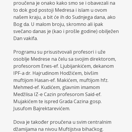
proučena je onako kako smo se i obavezali na
to dok god postoji Medresa i islam u ovom
našem kraju, a bit će ih do Sudnjega dana, ako
Bog da. U malom broju, skromno ali ipak
svečano danas je (kao i prošle godine) obilježen
Dan vakifa.
Programu su prisustvovali profesori i uže
osoblje Medrese na čelu sa svojim direktorom,
profesorom Enes-ef. Ljubijankićem, dekanom
IPF-a dr. Hajrudinom Hodžićem, bivšim
muftijom Hasan-ef. Makićem, muftijom hfz.
Mehmed-ef. Kudićem, glavnim imamom
Medžlisa IZ-e Cazin profesorom Said-ef.
Mujakićem te ispred Grada Cazina gosp.
Jusufom Bajrektarevićem.
Dova je također proučena u svim centralnim
džamijama na nivou Muftijstva bihaćkog.