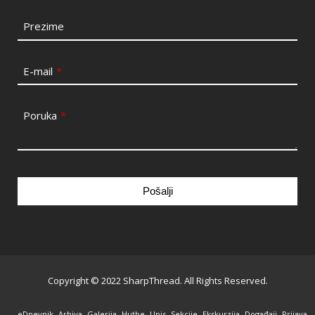
Prezime
E-mail
*
Poruka
*
Pošalji
This
field
should
be
Copyright © 2022 SharpThread. All Rights Reserved.
left
blank
eDnevnik
Arhiva
Galerija
Hutbe
Upis
Sekcije
Ekskurzija
Događaji
Prijava