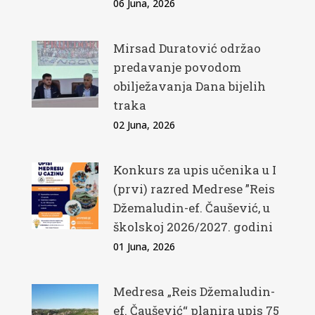
06 Juna, 2026
Mirsad Duratović održao
predavanje povodom
obilježavanja Dana bijelih
traka
02 Juna, 2026
Konkurs za upis učenika u I
(prvi) razred Medrese ”Reis
Džemaludin-ef. Čaušević, u
školskoj 2026/2027. godini
01 Juna, 2026
Medresa „Reis Džemaludin-
ef. Čaušević“ planira upis 75