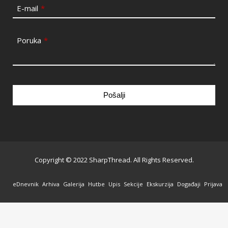
E-mail
*
Poruka
*
Pošalji
This
field
should
be
Copyright © 2022 SharpThread. All Rights Reserved.
left
blank
eDnevnik
Arhiva
Galerija
Hutbe
Upis
Sekcije
Ekskurzija
Događaji
Prijava