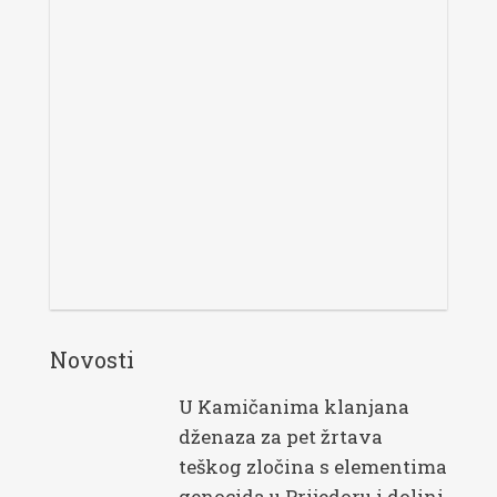
Novosti
U Kamičanima klanjana
dženaza za pet žrtava
teškog zločina s elementima
genocida u Prijedoru i dolini