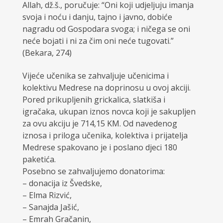
Allah, dž.š., poručuje: “Oni koji udjeljuju imanja
svoja i noću i danju, tajno i javno, dobiće
nagradu od Gospodara svoga; i ničega se oni
neće bojati i ni za čim oni neće tugovati.”
(Bekara, 274)
Vijeće učenika se zahvaljuje učenicima i
kolektivu Medrese na doprinosu u ovoj akciji.
Pored prikupljenih grickalica, slatkiša i
igračaka, ukupan iznos novca koji je sakupljen
za ovu akciju je 714,15 KM. Od navedenog
iznosa i priloga učenika, kolektiva i prijatelja
Medrese spakovano je i poslano djeci 180
paketića.
Posebno se zahvaljujemo donatorima:
– donacija iz Švedske,
– Elma Rizvić,
– Sanajda Jašić,
– Emrah Gračanin,