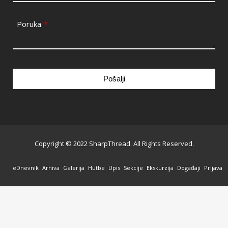
Poruka
*
Pošalji
This
field
should
be
Copyright © 2022 SharpThread. All Rights Reserved.
left
blank
eDnevnik
Arhiva
Galerija
Hutbe
Upis
Sekcije
Ekskurzija
Događaji
Prijava