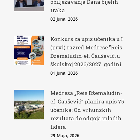
obilježavanja Dana bijelih
traka
02 Juna, 2026
Konkurs za upis učenika u I
(prvi) razred Medrese ”Reis
Džemaludin-ef. Čaušević, u
školskoj 2026/2027. godini
01 Juna, 2026
Medresa „Reis Džemaludin-
ef. Čaušević“ planira upis 75
učenika: Od vrhunskih
rezultata do odgoja mladih
lidera
29 Maja, 2026