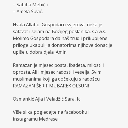
– Sabiha Mehić i
– Amela Šuvić.
Hvala Allahu, Gospodaru svjetova, neka je
salavat i selam na Božijeg poslanika, s.a.w.s.
Molimo Gospodara da naš trud i prikupljene
priloge ukabuli, a donatorima njihove donacije
upiše u dobra djela. Amin.
Ramazan je mjesec posta, ibadeta, milosti i
oprosta. Ali i mjesec radosti i veselja. Svim
muslimanima koji ga dočekuju s radošću
RAMAZAN ŠERIF MUBAREK OLSUN!
Osmankić Ajla i Veladžić Sara, Ic
Više slika pogledajte na facebooku i
instagramu Medrese.