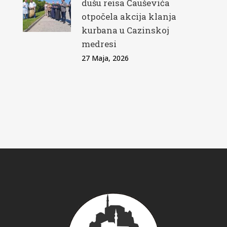
dušu reisa Čauševića
otpočela akcija klanja
kurbana u Cazinskoj
medresi
27 Maja, 2026