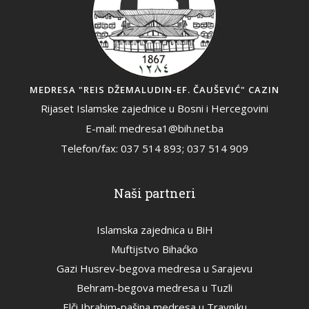
MEDRESA "REIS DŽEMALUDIN-EF. ČAUŠEVIĆ" CAZIN
Rijaset Islamske zajednice u Bosni i Hercegovini
E-mail: medresa1@bih.net.ba
Telefon/fax: 037 514 893; 037 514 909
Naši partneri
Islamska zajednica u BiH
Muftijstvo Bihaćko
Gazi Husrev-begova medresa u Sarajevu
Behram-begova medresa u Tuzli
Elči Ibrahim-pašina medresa u Travniku