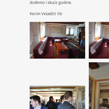
dođemo i iduće godine.
Kerim Veladžić IIb