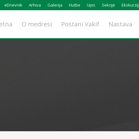
eDnevnik
Arhiva
Galerija
Hutbe
Upis
Sekcije
Ekskurzij
etna
O medresi
Postani Vakif
Nastava