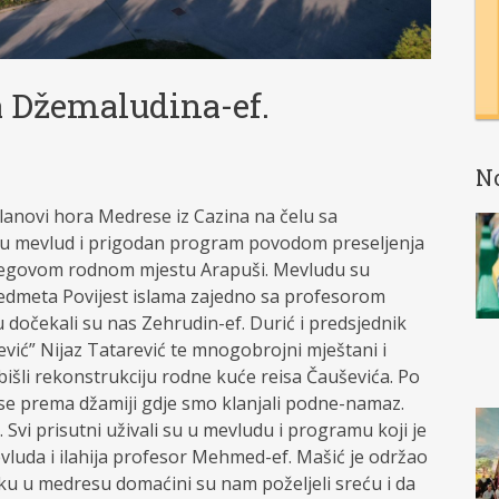
a Džemaludina-ef.
N
lanovi hora Medrese iz Cazina na čelu sa
u mevlud i prigodan program povodom preseljenja
njegovom rodnom mjestu Arapuši. Mevludu su
predmeta Povijest islama zajedno sa profesorom
dočekali su nas Zehrudin-ef. Durić i predsjednik
ć” Nijaz Tatarević te mnogobrojni mještani i
išli rekonstrukciju rodne kuće reisa Čauševića. Po
se prema džamiji gdje smo klanjali podne-namaz.
vi prisutni uživali su u mevludu i programu koji je
luda i ilahija profesor Mehmed-ef. Mašić je održao
u u medresu domaćini su nam poželjeli sreću i da