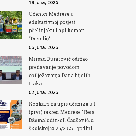
18 Juna, 2026
Učenici Medrese u
edukativnoj posjeti
pčelinjaku i api komori
“Đuzelić”
06 Juna, 2026
Mirsad Duratović održao
predavanje povodom
obilježavanja Dana bijelih
traka
02 Juna, 2026
Konkurs za upis učenika u I
(prvi) razred Medrese ”Reis
Džemaludin-ef. Čaušević, u
školskoj 2026/2027. godini