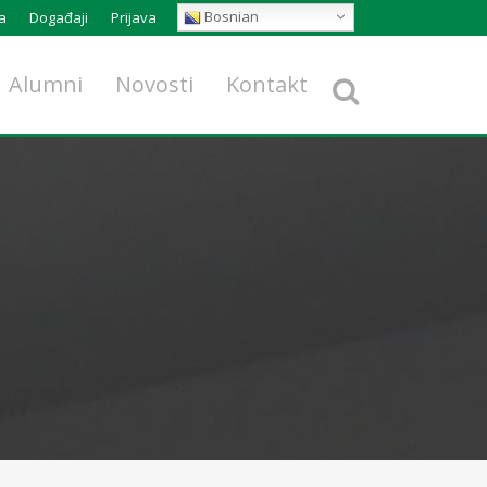
Bosnian
a
Događaji
Prijava
Alumni
Novosti
Kontakt