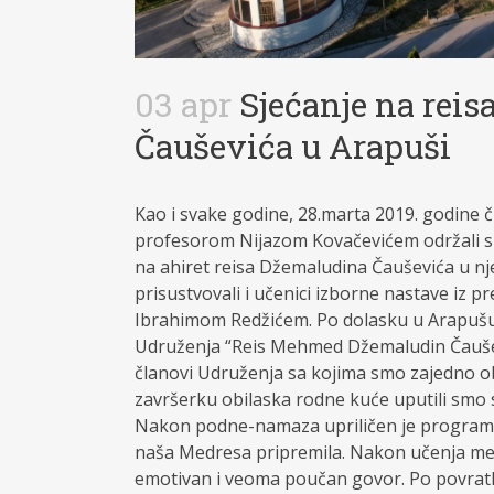
03 apr
Sjećanje na reis
Čauševića u Arapuši
Kao i svake godine, 28.marta 2019. godine č
profesorom Nijazom Kovačevićem održali s
na ahiret reisa Džemaludina Čauševića u 
prisustvovali i učenici izborne nastave iz 
Ibrahimom Redžićem. Po dolasku u Arapušu 
Udruženja “Reis Mehmed Džemaludin Čauševi
članovi Udruženja sa kojima smo zajedno ob
završerku obilaska rodne kuće uputili smo 
Nakon podne-namaza upriličen je program. S
naša Medresa pripremila. Nakon učenja mev
emotivan i veoma poučan govor. Po povratk