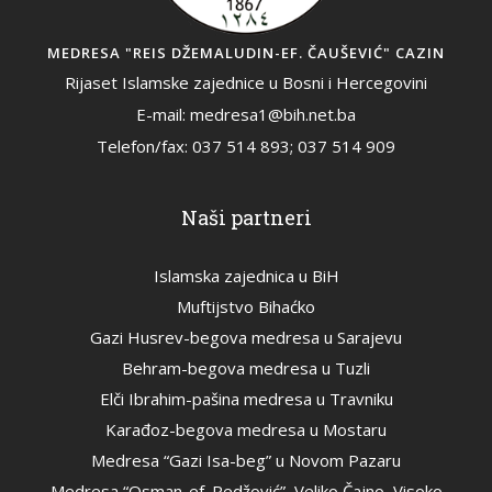
MEDRESA "REIS DŽEMALUDIN-EF. ČAUŠEVIĆ" CAZIN
Rijaset Islamske zajednice u Bosni i Hercegovini
E-mail: medresa1@bih.net.ba
Telefon/fax: 037 514 893; 037 514 909
Naši partneri
Islamska zajednica u BiH
Muftijstvo Bihaćko
Gazi Husrev-begova medresa u Sarajevu
Behram-begova medresa u Tuzli
Elči Ibrahim-pašina medresa u Travniku
Karađoz-begova medresa u Mostaru
Medresa “Gazi Isa-beg” u Novom Pazaru
Medresa “Osman-ef. Redžović”, Veliko Čajno, Visoko