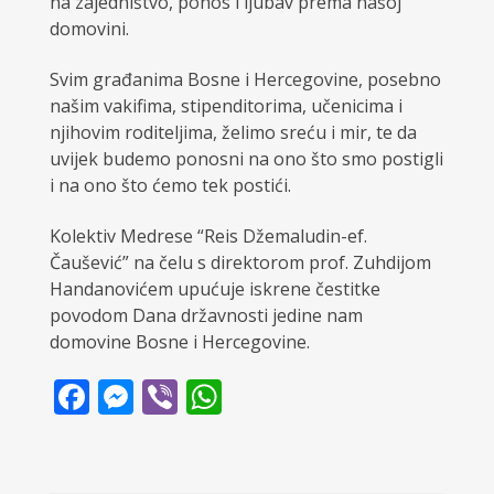
na zajedništvo, ponos i ljubav prema našoj
domovini.
Svim građanima Bosne i Hercegovine, posebno
našim vakifima, stipenditorima, učenicima i
njihovim roditeljima, želimo sreću i mir, te da
uvijek budemo ponosni na ono što smo postigli
i na ono što ćemo tek postići.
Kolektiv Medrese “Reis Džemaludin-ef.
Čaušević” na čelu s direktorom prof. Zuhdijom
Handanovićem upućuje iskrene čestitke
povodom Dana državnosti jedine nam
domovine Bosne i Hercegovine.
Facebook
Messenger
Viber
WhatsApp