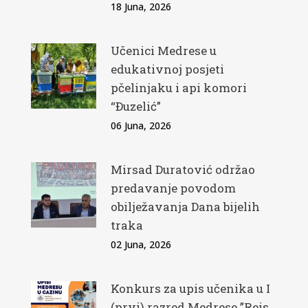
18 Juna, 2026
Učenici Medrese u
edukativnoj posjeti
pčelinjaku i api komori
“Đuzelić”
06 Juna, 2026
Mirsad Duratović održao
predavanje povodom
obilježavanja Dana bijelih
traka
02 Juna, 2026
Konkurs za upis učenika u I
(prvi) razred Medrese ”Reis