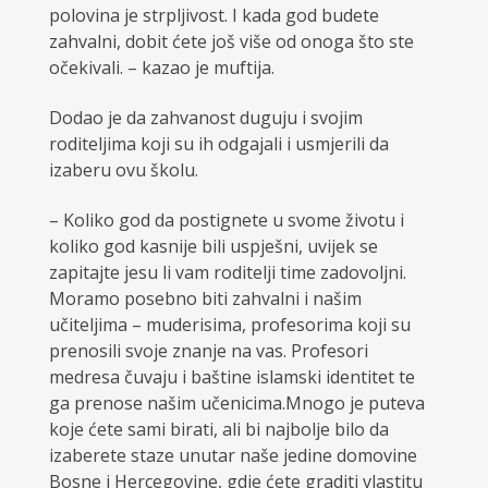
polovina je strpljivost. I kada god budete
zahvalni, dobit ćete još više od onoga što ste
očekivali. – kazao je muftija.
Dodao je da zahvanost duguju i svojim
roditeljima koji su ih odgajali i usmjerili da
izaberu ovu školu.
– Koliko god da postignete u svome životu i
koliko god kasnije bili uspješni, uvijek se
zapitajte jesu li vam roditelji time zadovoljni.
Moramo posebno biti zahvalni i našim
učiteljima – muderisima, profesorima koji su
prenosili svoje znanje na vas. Profesori
medresa čuvaju i baštine islamski identitet te
ga prenose našim učenicima.Mnogo je puteva
koje ćete sami birati, ali bi najbolje bilo da
izaberete staze unutar naše jedine domovine
Bosne i Hercegovine, gdje ćete graditi vlastitu