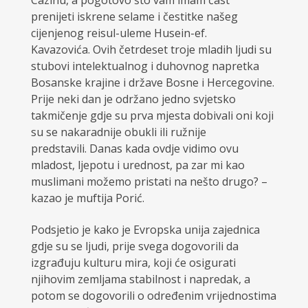
Cazinu, a pogotovo što vam imam čast
prenijeti iskrene selame i čestitke našeg
cijenjenog reisul-uleme Husein-ef.
Kavazovića. Ovih četrdeset troje mladih ljudi su
stubovi intelektualnog i duhovnog napretka
Bosanske krajine i države Bosne i Hercegovine.
Prije neki dan je održano jedno svjetsko
takmičenje gdje su prva mjesta dobivali oni koji
su se nakaradnije obukli ili ružnije
predstavili. Danas kada ovdje vidimo ovu
mladost, ljepotu i urednost, pa zar mi kao
muslimani možemo pristati na nešto drugo? –
kazao je muftija Porić.
Podsjetio je kako je Evropska unija zajednica
gdje su se ljudi, prije svega dogovorili da
izgrađuju kulturu mira, koji će osigurati
njihovim zemljama stabilnost i napredak, a
potom se dogovorili o određenim vrijednostima