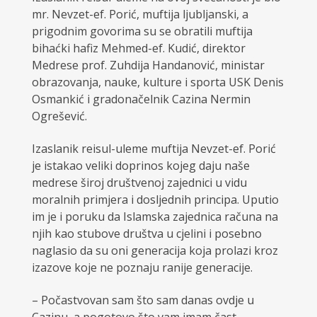
mr. Nevzet-ef. Porić, muftija ljubljanski, a
prigodnim govorima su se obratili muftija
bihaćki hafiz Mehmed-ef. Kudić, direktor
Medrese prof. Zuhdija Handanović, ministar
obrazovanja, nauke, kulture i sporta USK Denis
Osmankić i gradonačelnik Cazina Nermin
Ogrešević.
Izaslanik reisul-uleme muftija Nevzet-ef. Porić
je istakao veliki doprinos kojeg daju naše
medrese široj društvenoj zajednici u vidu
moralnih primjera i dosljednih principa. Uputio
im je i poruku da Islamska zajednica računa na
njih kao stubove društva u cjelini i posebno
naglasio da su oni generacija koja prolazi kroz
izazove koje ne poznaju ranije generacije.
– Počastvovan sam što sam danas ovdje u