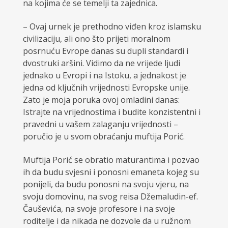
na kojima će se temelji ta zajednica.
– Ovaj urnek je prethodno viđen kroz islamsku
civilizaciju, ali ono što prijeti moralnom
posrnuću Evrope danas su dupli standardi i
dvostruki aršini. Vidimo da ne vrijede ljudi
jednako u Evropi i na Istoku, a jednakost je
jedna od ključnih vrijednosti Evropske unije.
Zato je moja poruka ovoj omladini danas:
Istrajte na vrijednostima i budite konzistentni i
pravedni u vašem zalaganju vrijednosti –
poručio je u svom obraćanju muftija Porić.
Muftija Porić se obratio maturantima i pozvao
ih da budu svjesni i ponosni emaneta kojeg su
ponijeli, da budu ponosni na svoju vjeru, na
svoju domovinu, na svog reisa Džemaludin-ef.
Čauševića, na svoje profesore i na svoje
roditelje i da nikada ne dozvole da u ružnom