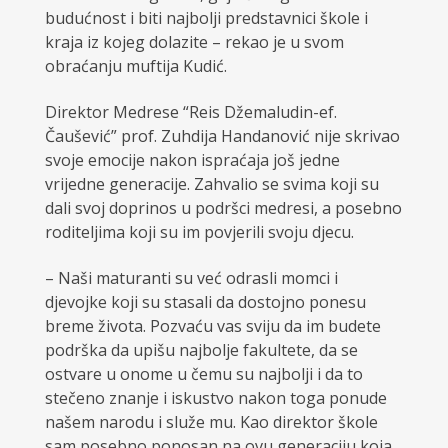
budućnost i biti najbolji predstavnici škole i
kraja iz kojeg dolazite – rekao je u svom
obraćanju muftija Kudić.
Direktor Medrese “Reis Džemaludin-ef.
Čaušević” prof. Zuhdija Handanović nije skrivao
svoje emocije nakon ispraćaja još jedne
vrijedne generacije. Zahvalio se svima koji su
dali svoj doprinos u podršci medresi, a posebno
roditeljima koji su im povjerili svoju djecu.
– Naši maturanti su već odrasli momci i
djevojke koji su stasali da dostojno ponesu
breme života. Pozvaću vas sviju da im budete
podrška da upišu najbolje fakultete, da se
ostvare u onome u čemu su najbolji i da to
stečeno znanje i iskustvo nakon toga ponude
našem narodu i služe mu. Kao direktor škole
sam posebno ponosan na ovu generaciju koja