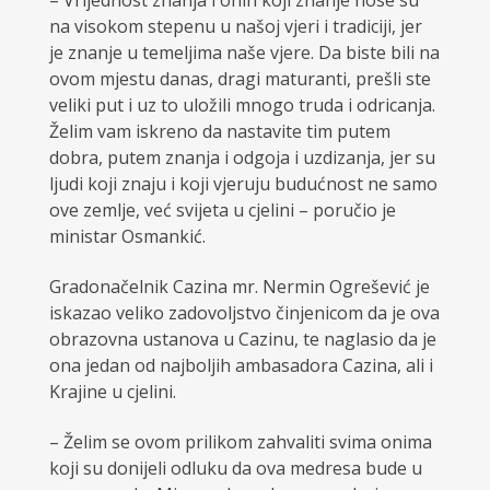
– Vrijednost znanja i onih koji znanje nose su
na visokom stepenu u našoj vjeri i tradiciji, jer
je znanje u temeljima naše vjere. Da biste bili na
ovom mjestu danas, dragi maturanti, prešli ste
veliki put i uz to uložili mnogo truda i odricanja.
Želim vam iskreno da nastavite tim putem
dobra, putem znanja i odgoja i uzdizanja, jer su
ljudi koji znaju i koji vjeruju budućnost ne samo
ove zemlje, već svijeta u cjelini – poručio je
ministar Osmankić.
Gradonačelnik Cazina mr. Nermin Ogrešević je
iskazao veliko zadovoljstvo činjenicom da je ova
obrazovna ustanova u Cazinu, te naglasio da je
ona jedan od najboljih ambasadora Cazina, ali i
Krajine u cjelini.
– Želim se ovom prilikom zahvaliti svima onima
koji su donijeli odluku da ova medresa bude u