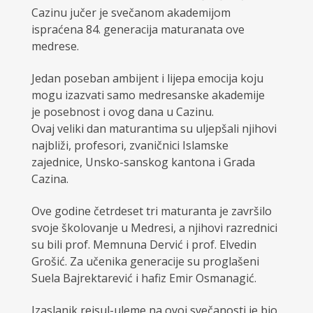
Cazinu jučer je svečanom akademijom
ispraćena 84. generacija maturanata ove
medrese.
Jedan poseban ambijent i lijepa emocija koju
mogu izazvati samo medresanske akademije
je posebnost i ovog dana u Cazinu.
Ovaj veliki dan maturantima su uljepšali njihovi
najbliži, profesori, zvaničnici Islamske
zajednice, Unsko-sanskog kantona i Grada
Cazina.
Ove godine četrdeset tri maturanta je završilo
svoje školovanje u Medresi, a njihovi razrednici
su bili prof. Memnuna Dervić i prof. Elvedin
Grošić. Za učenika generacije su proglašeni
Suela Bajrektarević i hafiz Emir Osmanagić.
Izaslanik reisul-uleme na ovoj svečanosti je bio