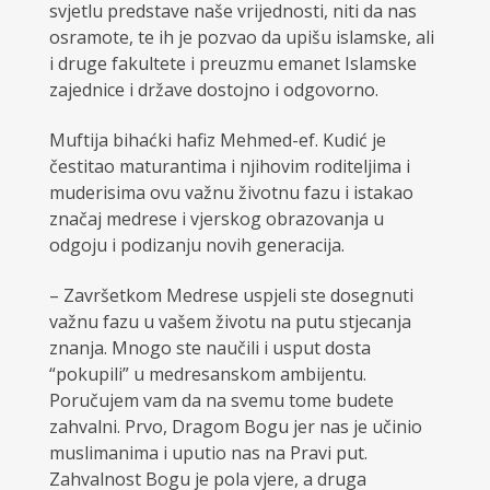
svjetlu predstave naše vrijednosti, niti da nas
osramote, te ih je pozvao da upišu islamske, ali
i druge fakultete i preuzmu emanet Islamske
zajednice i države dostojno i odgovorno.
Muftija bihaćki hafiz Mehmed-ef. Kudić je
čestitao maturantima i njihovim roditeljima i
muderisima ovu važnu životnu fazu i istakao
značaj medrese i vjerskog obrazovanja u
odgoju i podizanju novih generacija.
– Završetkom Medrese uspjeli ste dosegnuti
važnu fazu u vašem životu na putu stjecanja
znanja. Mnogo ste naučili i usput dosta
“pokupili” u medresanskom ambijentu.
Poručujem vam da na svemu tome budete
zahvalni. Prvo, Dragom Bogu jer nas je učinio
muslimanima i uputio nas na Pravi put.
Zahvalnost Bogu je pola vjere, a druga