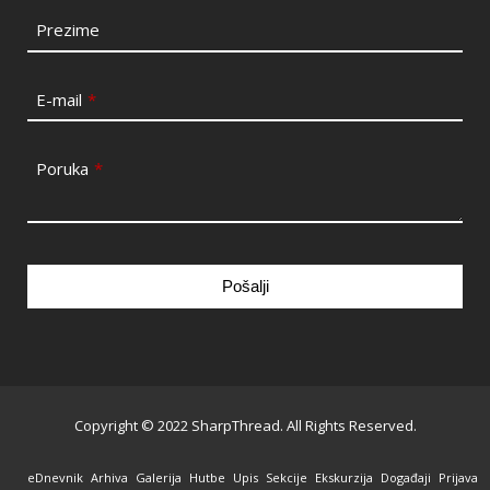
Prezime
E-mail
*
Poruka
*
Pošalji
This
field
should
be
Copyright © 2022 SharpThread. All Rights Reserved.
left
blank
eDnevnik
Arhiva
Galerija
Hutbe
Upis
Sekcije
Ekskurzija
Događaji
Prijava