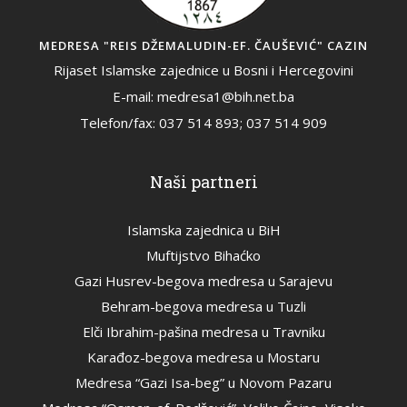
MEDRESA "REIS DŽEMALUDIN-EF. ČAUŠEVIĆ" CAZIN
Rijaset Islamske zajednice u Bosni i Hercegovini
E-mail: medresa1@bih.net.ba
Telefon/fax: 037 514 893; 037 514 909
Naši partneri
Islamska zajednica u BiH
Muftijstvo Bihaćko
Gazi Husrev-begova medresa u Sarajevu
Behram-begova medresa u Tuzli
Elči Ibrahim-pašina medresa u Travniku
Karađoz-begova medresa u Mostaru
Medresa “Gazi Isa-beg” u Novom Pazaru