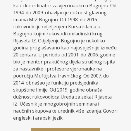
kao i koordinator za vjeronauku u Bugojnu. Od
1994. do 2009. obavljao je dužnost glavnog
imama MIZ Bugojno. Od 1998. do 2016.
rukovodio je odjeljenjem Kursa islama u
Bugojnu kojim rukovodi omladinski krug
Rijaseta IZ. Odjeljenje Bugojno je nekoliko
godina proglašavano kao najuspješnije između
20 centara. U periodu od 2001. do 2006. godine
bio je mentor praktičnog dijela stručnog ispita
za nastavnike i profesore vjeronauke na
području Muftijstva travničkog. Od 2007. do
2014. obnašao je funkciju predsjednika
skupštine Ilmije. Od 2019. godine obnaša
dužnost rukovodioca Ureda za zekat Rijaseta
IZ. Učesnik je mnogobrojnih seminara i
naučnih skupova te urednik više izdanja. Govori
engleski i arapski jezik.