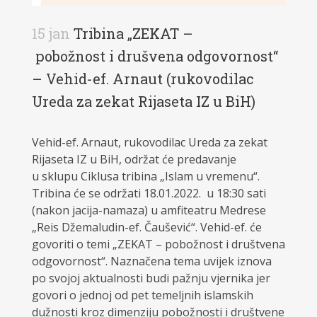
15 jan
Tribina „ZEKAT –
pobožnost i drušvena odgovornost“
– Vehid-ef. Arnaut (rukovodilac
Ureda za zekat Rijaseta IZ u BiH)
Vehid-ef. Arnaut, rukovodilac Ureda za zekat
Rijaseta IZ u BiH, održat će predavanje
u sklupu Ciklusa tribina „Islam u vremenu“.
Tribina će se održati 18.01.2022. u 18:30 sati
(nakon jacija-namaza) u amfiteatru Medrese
„Reis Džemaludin-ef. Čaušević“. Vehid-ef. će
govoriti o temi „ZEKAT – pobožnost i društvena
odgovornost“. Naznačena tema uvijek iznova
po svojoj aktualnosti budi pažnju vjernika jer
govori o jednoj od pet temeljnih islamskih
dužnosti kroz dimenziju pobožnosti i društvene