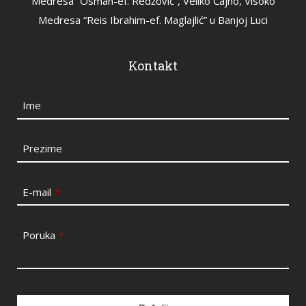
Medresa “Osman-ef. Redžović”, Veliko Čajno, Visoko
Medresa “Reis Ibrahim-ef. Maglajlić” u Banjoj Luci
Kontakt
Ime
Prezime
E-mail
*
Poruka
*