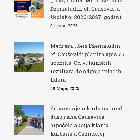
(prvi) razred Medrese ”Reis
Džemaludin-ef. Čaušević, u
školskoj 2026/2027. godini
01 Juna, 2026
Medresa „Reis Džemaludin-
ef. Čaušević“ planira upis 75
učenika: Od vrhunskih
rezultata do odgoja mladih
lidera
29 Maja, 2026
Žrtvovanjem kurbana pred
dušu reisa Čauševića
otpočela akcija klanja
kurbana u Cazinskoj