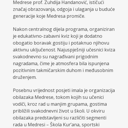
Medrese prof. Zuhdija Handanović, ističući
značaj obrazovanja, odgoja i ulaganja u buduće
generacije koje Medresa promiče.
Nakon centralnog dijela programa, organiziran
je edukativno-zabavni kviz koji je dodatno
obogatio boravak gostiju i potaknuo njihovu
aktivnu uključenost. Najuspješniji učesnici kviza
svakodnevno su nagrađivani prigodnim
nagradama, čime je atmosfera bila ispunjena
pozitivnim takmičarskim duhom i međusobnim
druženjem.
Posebnu vrijednost posjeti imala je organizacija
obilazaka Medrese, tokom kojih su učenici
vodiči, kroz rad u manjim grupama, gostima
približili svakodnevni život u školi. U okviru
obilazaka predstavljeni su različiti segmenti
rada u Medresi – Škola Kur’ana, sportski