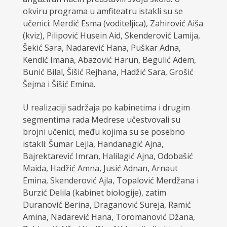
okviru programa u amfiteatru istakli su se
učenici: Merdić Esma (voditeljica), Zahirović Aiša
(kviz), Pilipović Husein Aid, Skenderović Lamija,
Šekić Sara, Nadarević Hana, Puškar Adna,
Kendić Imana, Abazović Harun, Begulić Adem,
Bunić Bilal, Šišić Rejhana, Hadžić Sara, Grošić
Šejma i Šišić Emina.
U realizaciji sadržaja po kabinetima i drugim
segmentima rada Medrese učestvovali su
brojni učenici, među kojima su se posebno
istakli: Šumar Lejla, Handanagić Ajna,
Bajrektarević Imran, Halilagić Ajna, Odobašić
Maida, Hadžić Amna, Jusić Adnan, Arnaut
Emina, Skenderović Ajla, Topalović Merdžana i
Burzić Delila (kabinet biologije), zatim
Duranović Berina, Draganović Sureja, Ramić
Amina, Nadarević Hana, Toromanović Džana,