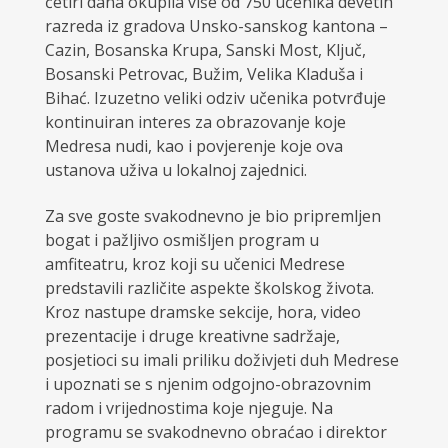
četiri dana okupila više od 750 učenika devetih
razreda iz gradova Unsko-sanskog kantona –
Cazin, Bosanska Krupa, Sanski Most, Ključ,
Bosanski Petrovac, Bužim, Velika Kladuša i
Bihać. Izuzetno veliki odziv učenika potvrđuje
kontinuiran interes za obrazovanje koje
Medresa nudi, kao i povjerenje koje ova
ustanova uživa u lokalnoj zajednici.
Za sve goste svakodnevno je bio pripremljen
bogat i pažljivo osmišljen program u
amfiteatru, kroz koji su učenici Medrese
predstavili različite aspekte školskog života.
Kroz nastupe dramske sekcije, hora, video
prezentacije i druge kreativne sadržaje,
posjetioci su imali priliku doživjeti duh Medrese
i upoznati se s njenim odgojno-obrazovnim
radom i vrijednostima koje njeguje. Na
programu se svakodnevno obraćao i direktor