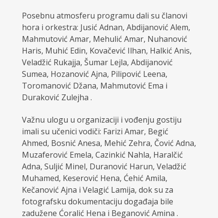
Posebnu atmosferu programu dali su članovi
hora i orkestra: Jusić Adnan, Abdijanović Alem,
Mahmutović Amar, Mehulić Amar, Nuhanović
Haris, Muhić Edin, Kovačević Ilhan, Halkić Anis,
Veladžić Rukajja, Šumar Lejla, Abdijanović
Sumea, Hozanović Ajna, Pilipović Leena,
Toromanović Džana, Mahmutović Ema i
Duraković Zulejha .
Važnu ulogu u organizaciji i vođenju gostiju
imali su učenici vodiči: Farizi Amar, Begić
Ahmed, Bosnić Anesa, Mehić Zehra, Čović Adna,
Muzaferović Emela, Cazinkić Nahla, Haralčić
Adna, Suljić Minel, Duranović Harun, Veladžić
Muhamed, Keserović Hena, Ćehić Amila,
Kečanović Ajna i Velagić Lamija, dok su za
fotografsku dokumentaciju događaja bile
zadužene Ćoralić Hena i Beganović Amina .