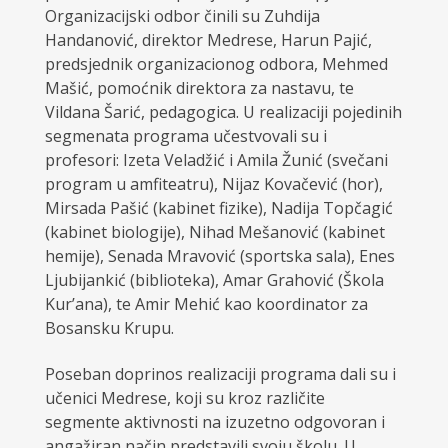
Organizacijski odbor činili su Zuhdija
Handanović, direktor Medrese, Harun Pajić,
predsjednik organizacionog odbora, Mehmed
Mašić, pomoćnik direktora za nastavu, te
Vildana Šarić, pedagogica. U realizaciji pojedinih
segmenata programa učestvovali su i
profesori: Izeta Veladžić i Amila Žunić (svečani
program u amfiteatru), Nijaz Kovačević (hor),
Mirsada Pašić (kabinet fizike), Nadija Topčagić
(kabinet biologije), Nihad Mešanović (kabinet
hemije), Senada Mravović (sportska sala), Enes
Ljubijankić (biblioteka), Amar Grahović (Škola
Kur’ana), te Amir Mehić kao koordinator za
Bosansku Krupu.
Poseban doprinos realizaciji programa dali su i
učenici Medrese, koji su kroz različite
segmente aktivnosti na izuzetno odgovoran i
angažiran način predstavili svoju školu. U