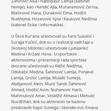
Zahirović Aiša i Hadžipašić Lamija (kabinet
hemije), kao i Kendić Ajla, Muharemović Zerina,
Mašinović Hana, Duraković Elma, Hodžić
Nudžejma, Hozanović Ajna i Kauković Nedžma
(kabinet fizike i informatike) .
U Školi Kur’ana učestvovali su Faris Subašić i
Surajja Vučkić, dok su u realizaciji sadržaja u
školskoj biblioteci učestvovale Ljubijankić
Medina i Kržalić Hena . U sportskim
aktivnostima i prezentaciji rada sportske
dvorane učestvovali su Aldžić Nedžma,
Odobašić Medina, Šahinović Lamija, Ponjević
Lamija, Grošić Lamija, Mulalić Sumeja,
Abdijanović Alem, Murić Sandi, Šahinović
Ahmed, Hodžić Asim, Nuhanović Haris,
Mahmutović Amar, Veladžić Almasa i Mehulić
Nurdžihan, dok su aktivnosti na bazenu
predstavile Kapić Sumejja i Skenderović Emana.