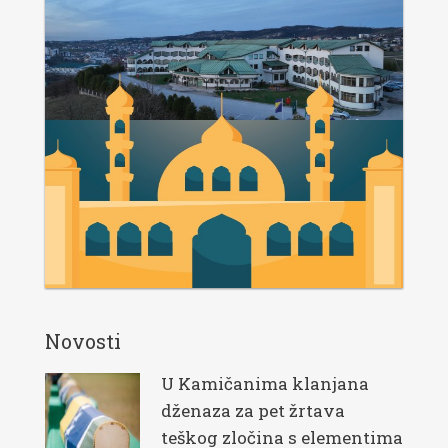
Novosti
U Kamičanima klanjana
dženaza za pet žrtava
teškog zločina s elementima