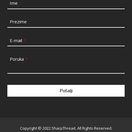
Ime
Prezime
E-mail
*
Poruka
*
Pošalji
This
field
should
be
Copyright © 2022 SharpThread. All Rights Reserved.