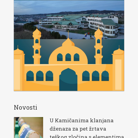
Novosti
U Kamičanima klanjana
dženaza za pet žrtava
teškog zločina s elementima