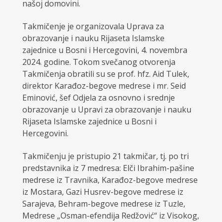
našoj domovini.
Takmičenje je organizovala Uprava za
obrazovanje i nauku Rijaseta Islamske
zajednice u Bosni i Hercegovini, 4. novembra
2024. godine. Tokom svečanog otvorenja
Takmičenja obratili su se prof. hfz. Aid Tulek,
direktor Karađoz-begove medrese i mr. Seid
Eminović, šef Odjela za osnovno i srednje
obrazovanje u Upravi za obrazovanje i nauku
Rijaseta Islamske zajednice u Bosni i
Hercegovini.
Takmičenju je pristupio 21 takmičar, tj. po tri
predstavnika iz 7 medresa: Elči Ibrahim-pašine
medrese iz Travnika, Karađoz-begove medrese
iz Mostara, Gazi Husrev-begove medrese iz
Sarajeva, Behram-begove medrese iz Tuzle,
Medrese „Osman-efendija Redžović“ iz Visokog,