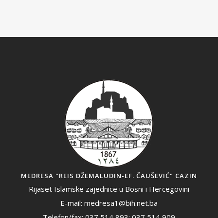
MEDRESA "REIS DŽEMALUDIN-EF. ČAUŠEVIĆ" CAZIN
Rijaset Islamske zajednice u Bosni i Hercegovini
E-mail: medresa1@bih.net.ba
Telefon/fax: 037 514 893; 037 514 909