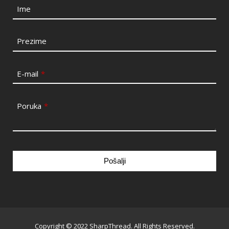
Ime
Prezime
E-mail
*
Poruka
*
Pošalji
This
field
should
be
Copyright © 2022 SharpThread. All Rights Reserved.